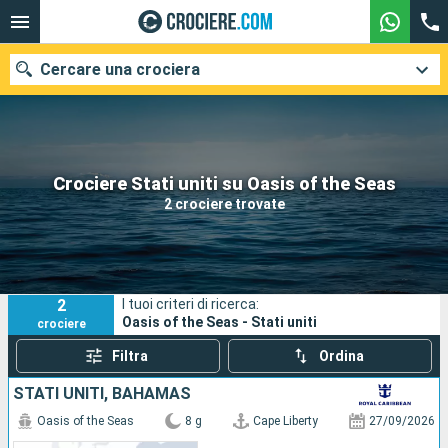
Cercare una crociera
Le nostre destinazioni
Crociere Stati uniti su Oasis of the Seas
2 crociere trovate
Mesi di partenza
Porti
Compagnie
2
I tuoi criteri di ricerca:
Ricerca
Oasis of the Seas - Stati uniti
crociere
Filtra
Ordina
STATI UNITI, BAHAMAS
Oasis of the Seas
8 g
Cape Liberty
27/09/2026