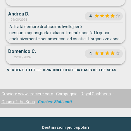
Andrea D.
4
29/08/2024
Attività sempre di altissimo livello,però
nessuno,oquasi,parla italiano. I menù sono fatti quasi
esclusivamente per americani ed asiatici. L'organizzazione
per la cena è sorprendentemente caotica ed
Domenico C.
insoddisfacente. Un paio di volte non siamo proprio andati a
4
cena e optato per la pizzeria.
22/08/2024
VERDERE TUTTI LE OPINIONI CLIENTI DA OASIS OF THE SEAS
Crociere www.crociere.com
Compagnie
Royal Caribbean
Oasis of the Seas
Crociere Stati uniti
Destinazioni più popolari