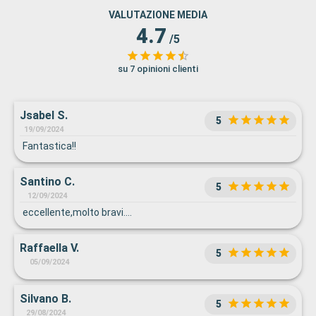
VALUTAZIONE MEDIA
4.7
/5
su 7 opinioni clienti
Jsabel S.
5
19/09/2024
Fantastica!!
Santino C.
5
12/09/2024
eccellente,molto bravi....
Raffaella V.
5
05/09/2024
Silvano B.
5
29/08/2024