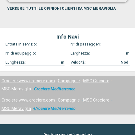
VERDERE TUTTI LE OPINIONI CLIENTI DA MSC MERAVIGLIA
Info Navi
Entrata in servizio:
N° di passeggeri:
N° di equipaggio:
Larghezza:
m
Lunghezza:
m
Velocità:
Nodi
Crociere www.crociere.com
Compagnie
MSC Crociere
MSC Meraviglia
Crociere Mediterraneo
Crociere www.crociere.com
Compagnie
MSC Crociere
MSC Meraviglia
Crociere Mediterraneo
Destinazioni più popolari