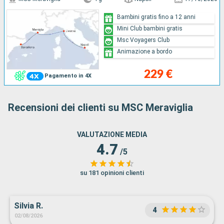
Bambini gratis fino a 12 anni
Mini Club bambini gratis
Msc Voyagers Club
Animazione a bordo
229 €
Pagamento in 4X
Recensioni dei clienti su MSC Meraviglia
VALUTAZIONE MEDIA
4.7
/5
su 181 opinioni clienti
Silvia R.
4
02/08/2026