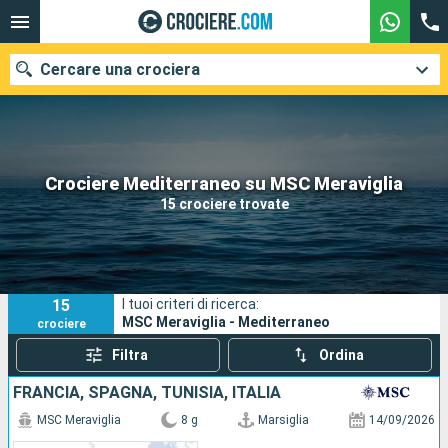
Cercare una crociera
Le nostre destinazioni
Crociere Mediterraneo su MSC Meraviglia
15 crociere trovate
Mesi di partenza
Porti
Compagnie
15
I tuoi criteri di ricerca:
Ricerca
MSC Meraviglia - Mediterraneo
crociere
Filtra
Ordina
FRANCIA, SPAGNA, TUNISIA, ITALIA
MSC Meraviglia
8 g
Marsiglia
14/09/2026