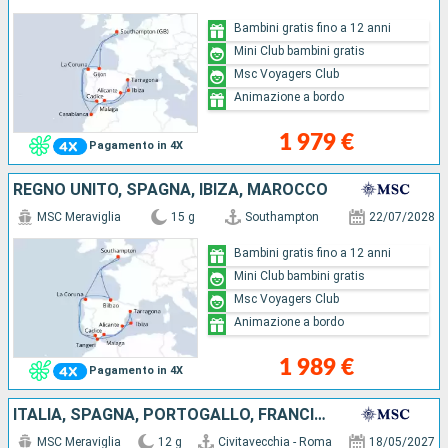
Bambini gratis fino a 12 anni
Mini Club bambini gratis
Msc Voyagers Club
Animazione a bordo
1 979 €
Pagamento in 4X
REGNO UNITO, SPAGNA, IBIZA, MAROCCO
MSC Meraviglia
15 g
Southampton
22/07/2028
Bambini gratis fino a 12 anni
Mini Club bambini gratis
Msc Voyagers Club
Animazione a bordo
1 989 €
Pagamento in 4X
ITALIA, SPAGNA, PORTOGALLO, FRANCIA, REGNO UNITO
MSC Meraviglia
12 g
Civitavecchia - Roma
18/05/2027