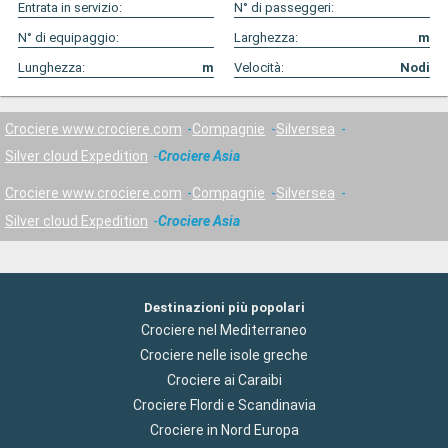
Entrata in servizio:
N° di passeggeri:
N° di equipaggio:
Larghezza:
m
Lunghezza:
m
Velocità:
Nodi
Crociere www.crociere.com
Compagnie
Silversea
Silver cloud Expedition
Crociere Asia
Crociere www.crociere.com
Compagnie
Silversea
Silver cloud Expedition
Crociere Asia
Destinazioni più popolari
Crociere nel Mediterraneo
Crociere nelle isole greche
Crociere ai Caraibi
Crociere Flordi e Scandinavia
Crociere in Nord Europa