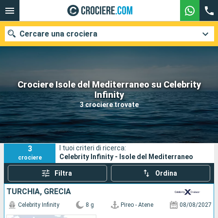
Cercare una crociera
Crociere Isole del Mediterraneo su Celebrity
Le nostre destinazioni
Infinity
3 crociere trovate
Mesi di partenza
Porti
Compagnie
3
I tuoi criteri di ricerca:
Ricerca
Celebrity Infinity - Isole del Mediterraneo
crociere
Filtra
Ordina
TURCHIA, GRECIA
Celebrity Infinity
8 g
Pireo - Atene
08/08/2027