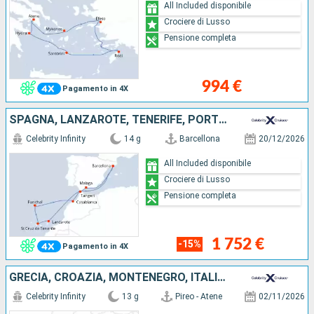
All Included disponibile
Crociere di Lusso
Pensione completa
994 €
Pagamento in 4X
SPAGNA, LANZAROTE, TENERIFE, PORTOGALLO, MAROCCO
Celebrity Infinity
14 g
Barcellona
20/12/2026
All Included disponibile
Crociere di Lusso
Pensione completa
1 752 €
-15%
Pagamento in 4X
GRECIA, CROAZIA, MONTENEGRO, ITALIA, FRANCIA, SPAGNA
Celebrity Infinity
13 g
Pireo - Atene
02/11/2026