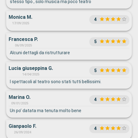
stesso tipo , solo musica ma poco teatro
Monica M.
4
17/09/2025
Francesca P.
5
06/09/2025
Alcuni dettagli da ristrutturare
Lucia giuseppina G.
5
14/04/2025
I spettacoli al teatro sono stati tutti bellissimi.
Marina O.
4
09/01/2025
Un po’ datata ma tenuta molto bene
Gianpaolo F.
4
26/09/2024