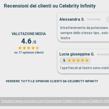
Recensioni dei clienti su Celebrity Infinity
Alessandra S.
18/07/2026
Intrattenimento da potenziare 
sempre dello stesso tipo , sol
VALUTAZIONE MEDIA
teatro
4.6
/5
su 17 opinioni clienti
Lucia giuseppina G.
14/04/202
5
I spettacoli al teatro sono stati 
VERDERE TUTTI LE OPINIONI CLIENTI DA CELEBRITY INFINITY
Crociere www.crociere.com
Compagnie
Celebrity Cruises
Celebrity Inf