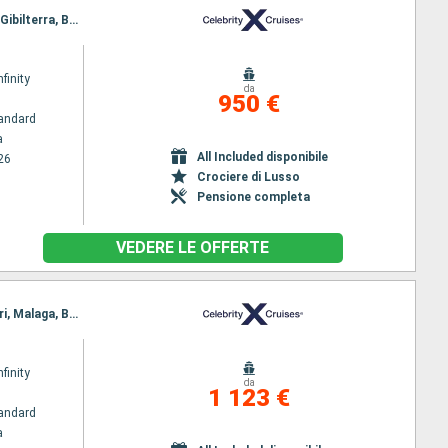
Itinerario : Barcellona, Malaga, Tangeri, Casablanca, Las Palmas, St Cruz de Tenerife, Lanzarote, Gibilterra, Barcellona
nfinity
da
950 €
andard
a
All Included disponibile
26
Crociere di Lusso
Pensione completa
VEDERE LE OFFERTE
Itinerario : Barcellona, Gibilterra, Lanzarote, St Cruz de Tenerife, Las Palmas, Casablanca, Tangeri, Malaga, Barcellona
nfinity
da
1 123 €
andard
a