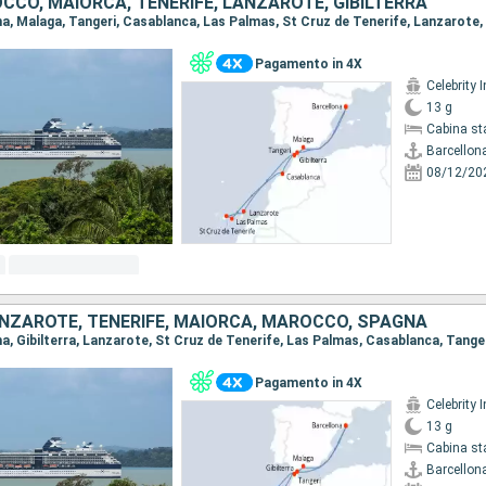
CO, MAIORCA, TENERIFE, LANZAROTE, GIBILTERRA
Pagamento in 4X
Celebrity I
13 g
Cabina st
Barcellon
08/12/20
ANZAROTE, TENERIFE, MAIORCA, MAROCCO, SPAGNA
Pagamento in 4X
Celebrity I
13 g
Cabina st
Barcellon