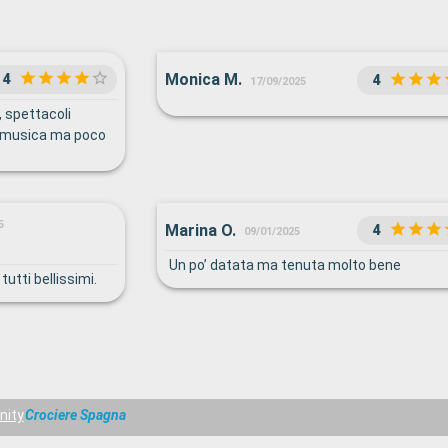
Monica M.
4
4
17/09/2025
, spettacoli
o musica ma poco
5
Marina O.
4
09/01/2025
Un po’ datata ma tenuta molto bene
tutti bellissimi.
inity
Crociere Spagna