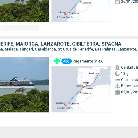
26/01/20
RIFE, MAIORCA, LANZAROTE, GIBILTERRA, SPAGNA
Pagamento in 4X
Celebrity I
13 g
Cabina st
Barcellon
02/01/20