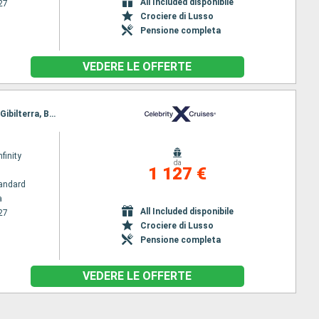
All Included disponibile
27
Crociere di Lusso
Pensione completa
VEDERE LE OFFERTE
Itinerario : Barcellona, Malaga, Tangeri, Casablanca, St Cruz de Tenerife, Las Palmas, Lanzarote, Gibilterra, Barcellona
nfinity
da
1 127 €
andard
a
All Included disponibile
27
Crociere di Lusso
Pensione completa
VEDERE LE OFFERTE