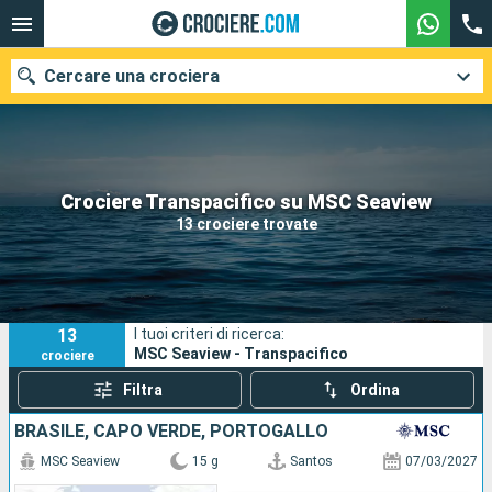
Cercare una crociera
Le nostre destinazioni
Crociere Transpacifico su MSC Seaview
13 crociere trovate
Mesi di partenza
Porti
Compagnie
13
I tuoi criteri di ricerca:
Ricerca
MSC Seaview - Transpacifico
crociere
Filtra
Ordina
BRASILE, CAPO VERDE, PORTOGALLO
MSC Seaview
15 g
Santos
07/03/2027