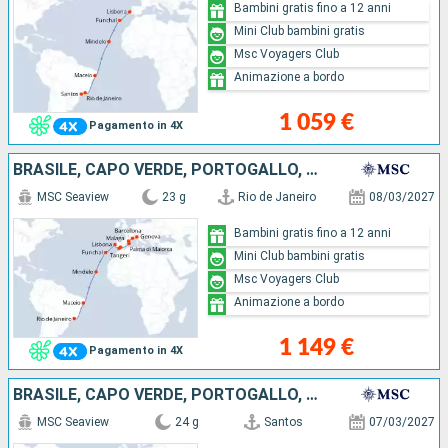
Bambini gratis fino a 12 anni
Mini Club bambini gratis
Msc Voyagers Club
Animazione a bordo
1 059 €
Pagamento in 4X
BRASILE, CAPO VERDE, PORTOGALLO, MAROCCO, MAIORCA, SPAGNA, FRANCIA, ITALIA
MSC Seaview
23 g
Rio de Janeiro
08/03/2027
Bambini gratis fino a 12 anni
Mini Club bambini gratis
Msc Voyagers Club
Animazione a bordo
1 149 €
Pagamento in 4X
BRASILE, CAPO VERDE, PORTOGALLO, MAROCCO, MAIORCA, SPAGNA, FRANCIA, ITALIA
MSC Seaview
24 g
Santos
07/03/2027