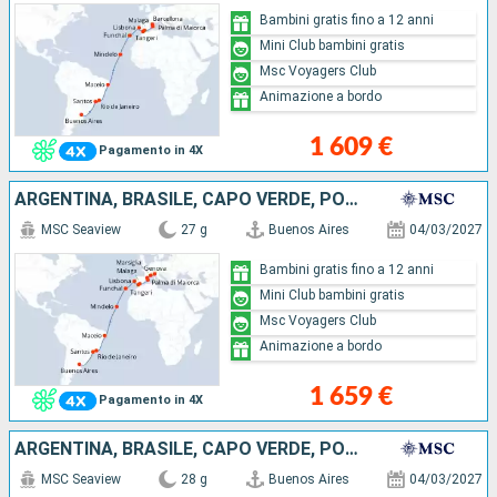
Bambini gratis fino a 12 anni
Mini Club bambini gratis
Msc Voyagers Club
Animazione a bordo
1 609 €
Pagamento in 4X
ARGENTINA, BRASILE, CAPO VERDE, PORTOGALLO, MAROCCO, MAIORCA, SPAGNA, FRANCIA, ITALIA
MSC Seaview
27 g
Buenos Aires
04/03/2027
Bambini gratis fino a 12 anni
Mini Club bambini gratis
Msc Voyagers Club
Animazione a bordo
1 659 €
Pagamento in 4X
ARGENTINA, BRASILE, CAPO VERDE, PORTOGALLO, MAROCCO, MAIORCA, SPAGNA, FRANCIA, ITALIA
MSC Seaview
28 g
Buenos Aires
04/03/2027