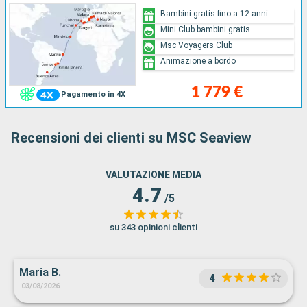
Bambini gratis fino a 12 anni
Mini Club bambini gratis
Msc Voyagers Club
Animazione a bordo
1 779 €
Pagamento in 4X
Recensioni dei clienti su MSC Seaview
VALUTAZIONE MEDIA
4.7
/5
su 343 opinioni clienti
Maria B.
4
03/08/2026