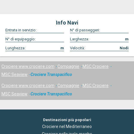
indimenticabile.
Info Navi
Entrata in servizio:
N° di passeggeri:
N° di equipaggio:
Larghezza:
m
Lunghezza:
m
Velocità:
Nodi
Crociere www.crociere.com
Compagnie
MSC Crociere
MSC Seaview
Crociere Transpacifico
Crociere www.crociere.com
Compagnie
MSC Crociere
MSC Seaview
Crociere Transpacifico
Destinazioni più popolari
Crociere nel Mediterraneo