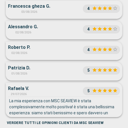
Francesca gheza G.
4
03/08/2026
Alessandro G.
4
02/08/2026
Roberto P.
4
02/08/2026
Patrizia D.
5
01/08/2026
Rafaela V.
5
29/07/2026
La mia esperienza con MSC SEAVIEW è stata
complessivamente molto positiva! è stata una bellissima
esperienza: siamo stati benissimo e spero davvero un
giorno di poter viaggiare di nuovo con questa compagnia. La
VERDERE TUTTI LE OPINIONI CLIENTI DA MSC SEAVIEW
nave è splendida e i servizi a bordo hanno reso la vacanza