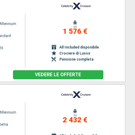
Millennium
da
1 576 €
andard
All Included disponibile
26
Crociere di Lusso
Pensione completa
VEDERE LE OFFERTE
Millennium
da
2 432 €
terna