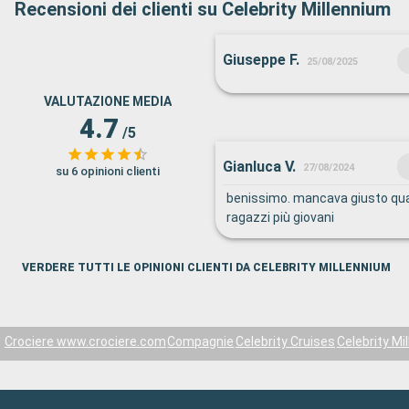
Recensioni dei clienti su Celebrity Millennium
Giuseppe F.
25/08/2025
VALUTAZIONE MEDIA
4.7
/5
Gianluca V.
27/08/2024
su 6 opinioni clienti
benissimo. mancava giusto qual
ragazzi più giovani
VERDERE TUTTI LE OPINIONI CLIENTI DA CELEBRITY MILLENNIUM
Crociere www.crociere.com
Compagnie
Celebrity Cruises
Celebrity Mi