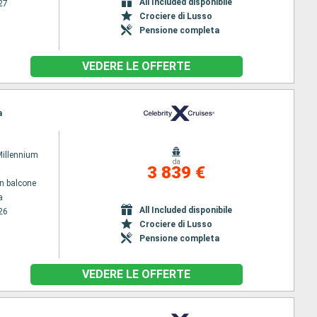
All Included disponibile
27
Crociere di Lusso
Pensione completa
VEDERE LE OFFERTE
a
Millennium
da
3 839 €
n balcone
a
All Included disponibile
26
Crociere di Lusso
Pensione completa
VEDERE LE OFFERTE