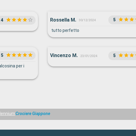
Rossella M.
5
4
30/12/2024
tutto perfetto
Vincenzo M.
5
5
23/01/2024
cosina per i
llennium
Crociere Giappone