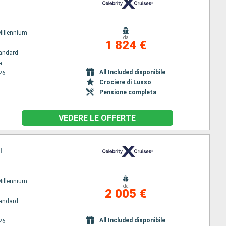
Millennium
da
1 824 €
andard
a
All Included disponibile
26
Crociere di Lusso
Pensione completa
VEDERE LE OFFERTE
l
Millennium
da
2 005 €
andard
All Included disponibile
26