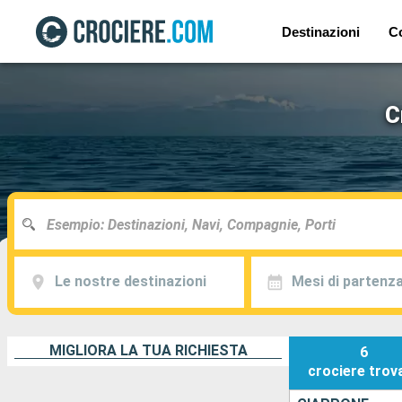
Destinazioni
C
C
Le nostre destinazioni
Mesi di partenz
MIGLIORA LA TUA RICHIESTA
6
crociere
trov