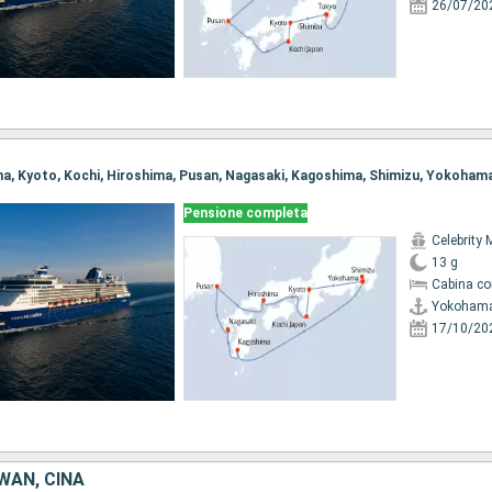
26/07/20
ma, Kyoto, Kochi, Hiroshima, Pusan, Nagasaki, Kagoshima, Shimizu, Yokoham
Pensione completa
Celebrity 
13 g
Cabina co
Yokoham
17/10/20
WAN, CINA