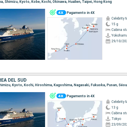
ma, Shimizu, Kyoto, Kobe, Kochi, Okinawa, Hualien, Taipei, Hong Kong
Pagamento in 4X
Celebrity 
15 g
Cabina st
Yokoham
29/10/20
REA DEL SUD
 Shimizu, Kyoto, Kochi, Hiroshima, Kagoshima, Nagasaki, Fukuoka, Pusan, Séou
Pagamento in 4X
Celebrity 
13 g
Cabina st
Tokyo
23/09/20