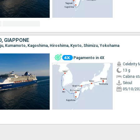
D, GIAPPONE
 Jeju, Kumamoto, Kagoshima, Hiroshima, Kyoto, Shimizu, Yokohama
Pagamento in 4X
Celebrity 
13 g
Cabina st
Séoul
05/10/20