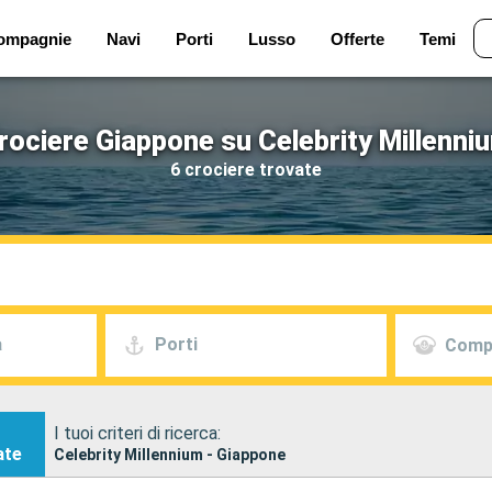
ompagnie
Navi
Porti
Lusso
Offerte
Temi
rociere Giappone su Celebrity Millenni
6 crociere trovate
a
Porti
Comp
I tuoi criteri di ricerca:
ate
Celebrity Millennium - Giappone