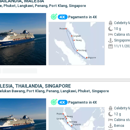
AILANDIA, MALESIA
re, Phuket, Langkawi, Penang, Port Klang, Singapore
Pagamento in 4X
Celebrity 
10 g
Cabina st
Singapore
11/11/20
LESIA, THAILANDIA, SINGAPORE
 Celukan Bawang, Port Klang, Penang, Langkawi, Phuket, Singapore
Pagamento in 4X
Celebrity 
12 g
Cabina st
Benoa