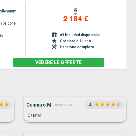
Millennium
da
2 184 €
n balcone
All Included disponibile
26
Crociere di Lusso
Pensione completa
VEDERE LE OFFERTE
Gennaro M.
4
08/09/2024
Ottimo