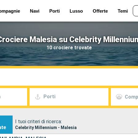
ompagnie
Navi
Porti
Lusso
Offerte
Temi
Crociere Malesia su Celebrity Millenniu
10 crociere trovate
a
Porti
Comp
I tuoi criteri di ricerca:
ate
Celebrity Millennium - Malesia