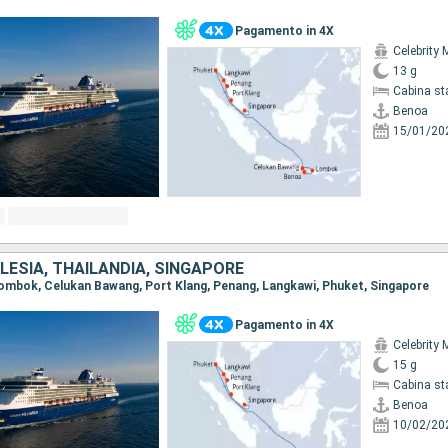
Pagamento in 4X
Celebrity 
13 g
Cabina st
Benoa
15/01/20
LESIA, THAILANDIA, SINGAPORE
 Lombok, Celukan Bawang, Port Klang, Penang, Langkawi, Phuket, Singapore
Pagamento in 4X
Celebrity 
15 g
Cabina st
Benoa
10/02/20