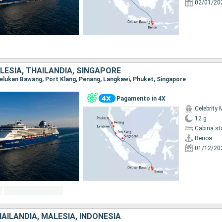
02/01/20
LESIA, THAILANDIA, SINGAPORE
 Celukan Bawang, Port Klang, Penang, Langkawi, Phuket, Singapore
Pagamento in 4X
Celebrity 
12 g
Cabina st
Benoa
01/12/20
AILANDIA, MALESIA, INDONESIA