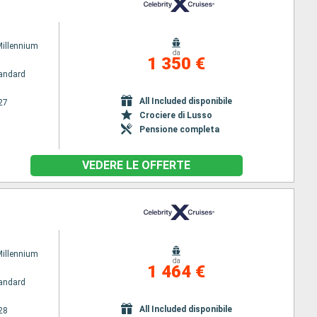
Millennium
da
1 350 €
andard
All Included disponibile
27
Crociere di Lusso
Pensione completa
VEDERE LE OFFERTE
Millennium
da
1 464 €
andard
All Included disponibile
28