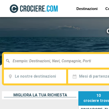
Destinazioni
C
Le nostre destinazioni
Mesi di partenz
MIGLIORA LA TUA RICHIESTA
10
crociere
trov