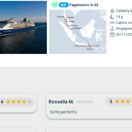
Pagamento in 4X
Celebrity 
14 g
Cabina co
Singapore
26/11/20
Rossella M.
5
4
30/12/2024
tutto perfetto