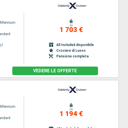
Millennium
da
1 703 €
andard
All Included disponibile
27
Crociere di Lusso
Pensione completa
VEDERE LE OFFERTE
Millennium
da
1 194 €
andard