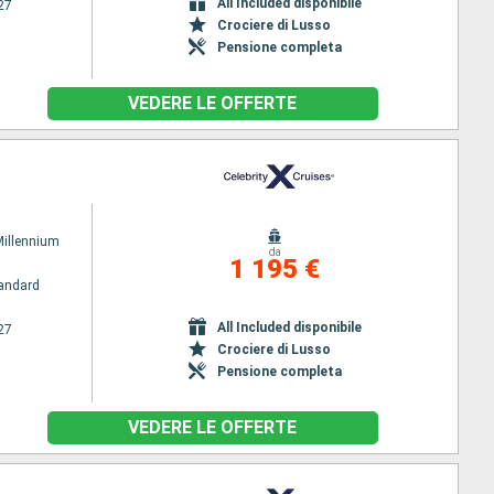
All Included disponibile
27
Crociere di Lusso
Pensione completa
VEDERE LE OFFERTE
Millennium
da
1 195 €
andard
All Included disponibile
27
Crociere di Lusso
Pensione completa
VEDERE LE OFFERTE