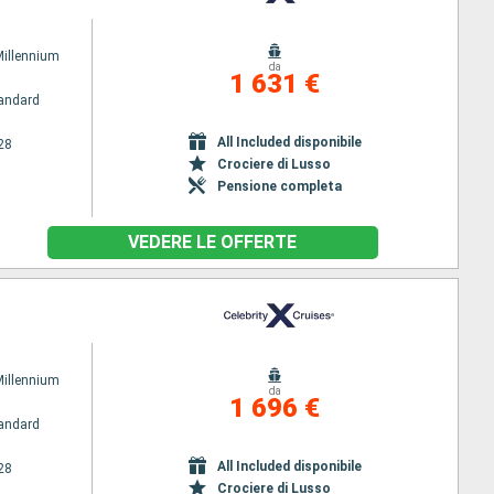
Millennium
da
1 631 €
andard
All Included disponibile
28
Crociere di Lusso
Pensione completa
VEDERE LE OFFERTE
Millennium
da
1 696 €
andard
All Included disponibile
28
Crociere di Lusso