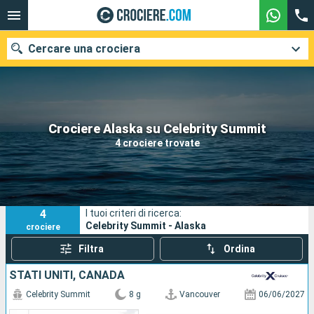
Cercare una crociera
Le nostre destinazioni
Crociere Alaska su Celebrity Summit
4 crociere trovate
Mesi di partenza
Porti
Compagnie
4
I tuoi criteri di ricerca:
Ricerca
Celebrity Summit - Alaska
crociere
Filtra
Ordina
STATI UNITI, CANADA
Celebrity Summit
8 g
Vancouver
06/06/2027