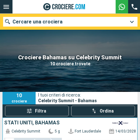
Cercare una crociera
Le nostre destinazioni
Crociere Bahamas su Celebrity Summit
10 crociere trovate
Mesi di partenza
Porti
Compagnie
10
I tuoi criteri di ricerca:
Ricerca
Celebrity Summit - Bahamas
crociere
Filtra
Ordina
STATI UNITI, BAHAMAS
Celebrity Summit
5 g
Fort Lauderdale
14/03/2028