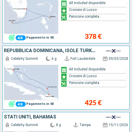
All Included disponibile
Crociere di Lusso
Pensione completa
378 €
Pagamento in 4X
REPUBBLICA DOMINICANA, ISOLE TURKS E CAICOS, STATI UNITI
Celebrity Summit
6 g
Fort Lauderdale
09/03/2028
All Included disponibile
Crociere di Lusso
Pensione completa
425 €
Pagamento in 4X
STATI UNITI, BAHAMAS
Celebrity Summit
8 g
Tampa
15/11/2026