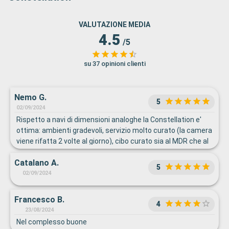
VALUTAZIONE MEDIA
4.5
/5
su 37 opinioni clienti
Nemo G.
5
02/09/2024
Rispetto a navi di dimensioni analoghe la Constellation e'
ottima: ambienti gradevoli, servizio molto curato (la camera
viene rifatta 2 volte al giorno), cibo curato sia al MDR che al
buffet, ottimo livello dei production show con orchestra
Catalano A.
resdente
5
02/09/2024
Francesco B.
4
23/08/2024
Nel complesso buone