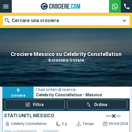
Cercare una crociera
Le nostre destinazioni
Crociere Messico su Celebrity Constellation
6 crociere trovate
Mesi di partenza
Porti
Compagnie
6
I tuoi criteri di ricerca:
Ricerca
Celebrity Constellation - Messico
crociere
Filtra
Ordina
STATI UNITI, MESSICO
Celebrity Constellation
5 g
Tampa
09/04/2028