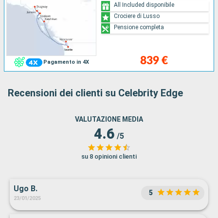
All Included disponibile
Crociere di Lusso
Pensione completa
839 €
Pagamento in 4X
Recensioni dei clienti su Celebrity Edge
VALUTAZIONE MEDIA
4.6
/5
su 8 opinioni clienti
Ugo B.
5
23/01/2025