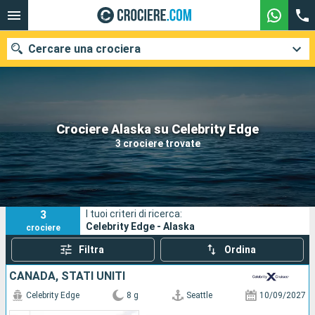
Cercare una crociera
Le nostre destinazioni
Crociere Alaska su Celebrity Edge
3 crociere trovate
Mesi di partenza
Porti
Compagnie
3
I tuoi criteri di ricerca:
Ricerca
Celebrity Edge - Alaska
crociere
Filtra
Ordina
CANADA, STATI UNITI
Celebrity Edge
8 g
Seattle
10/09/2027