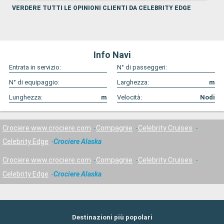
VERDERE TUTTI LE OPINIONI CLIENTI DA CELEBRITY EDGE
Info Navi
Entrata in servizio:
N° di passeggeri:
N° di equipaggio:
Larghezza:
m
Lunghezza:
m
Velocità:
Nodi
Crociere www.crociere.com
Compagnie
Celebrity Cruises
Celebrity Edge
Crociere Alaska
Crociere www.crociere.com
Compagnie
Celebrity Cruises
Celebrity Edge
Crociere Alaska
Destinazioni più popolari