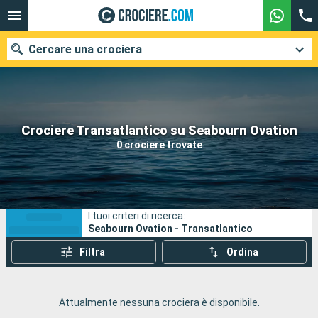
Cercare una crociera
Le nostre destinazioni
Crociere Transatlantico su Seabourn Ovation
0 crociere trovate
Mesi di partenza
Porti
Compagnie
I tuoi criteri di ricerca:
Ricerca
Seabourn Ovation - Transatlantico
Filtra
Ordina
Attualmente nessuna crociera è disponibile.