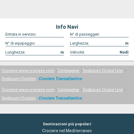
Info Navi
Entrata in servizio:
N° di passeggeri:
N° di equipaggio:
Larghezza:
m
Lunghezza:
m
Velocità:
Nodi
Crociere www.crociere.com
Compagnie
Seabourn Cruise Line
Seabourn Ovation
Crociere Transatlantico
Crociere www.crociere.com
Compagnie
Seabourn Cruise Line
Seabourn Ovation
Crociere Transatlantico
Destinazioni più popolari
Crociere nel Mediterraneo