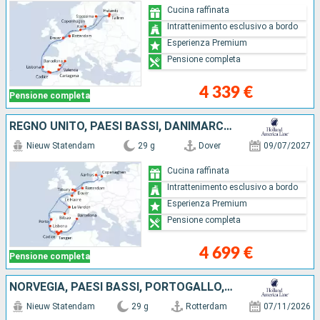
Cucina raffinata
Intrattenimento esclusivo a bordo
Esperienza Premium
Pensione completa
4 339 €
Pensione completa
REGNO UNITO, PAESI BASSI, DANIMARCA, FRANCIA, SPAGNA, PORTOGALLO, MAROCCO, GIBILTERRA
Nieuw Statendam
29 g
Dover
09/07/2027
Cucina raffinata
Intrattenimento esclusivo a bordo
Esperienza Premium
Pensione completa
4 699 €
Pensione completa
NORVEGIA, PAESI BASSI, PORTOGALLO, SPAGNA, GIBILTERRA
Nieuw Statendam
29 g
Rotterdam
07/11/2026