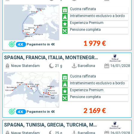
Cucina raffinata
Intrattenimento esclusivo a bordo
Esperienza Premium
Pensione completa
1 979 €
Pagamento in 4X
SPAGNA, FRANCIA, ITALIA, MONTENEGRO, TURCHIA, GRECIA
Nieuw Statendam
21 g
Barcellona
16/01/2028
Cucina raffinata
Intrattenimento esclusivo a bordo
Esperienza Premium
Pensione completa
2 169 €
Pagamento in 4X
SPAGNA, TUNISIA, GRECIA, TURCHIA, MALTA, MAIORCA, MAROCCO, PORTOGALLO
Nieuw Statendam
25 g
Barcellona
26/02/2028