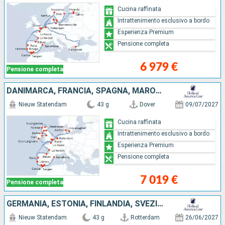
Cucina raffinata
Intrattenimento esclusivo a bordo
Esperienza Premium
Pensione completa
6 979 €
Pensione completa
DANIMARCA, FRANCIA, SPAGNA, MAROCCO, GIBILTERRA, PORTOGALLO, PAESI BASSI, REGNO UNITO, IRLANDA
Nieuw Statendam
43 g
Dover
09/07/2027
Cucina raffinata
Intrattenimento esclusivo a bordo
Esperienza Premium
Pensione completa
7 019 €
Pensione completa
GERMANIA, ESTONIA, FINLANDIA, SVEZIA, TURCHIA, NORVEGIA, PAESI BASSI, DANIMARCA, REGNO UNITO, FRANCIA, SPAGNA, MAROCCO, GIBILTERRA, PORTOGALLO
Nieuw Statendam
43 g
Rotterdam
26/06/2027