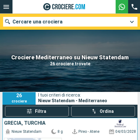
Cercare una crociera
Le nostre destinazioni
Crociere Mediterraneo su Nieuw Statendam
26 crociere trovate
Mesi di partenza
Porti
Compagnie
26
I tuoi criteri di ricerca:
Ricerca
Nieuw Statendam - Mediterraneo
crociere
Filtra
Ordina
GRECIA, TURCHIA
Nieuw Statendam
8 g
Pireo - Atene
04/03/2028