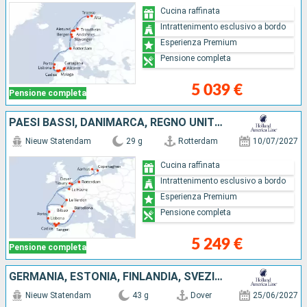
Cucina raffinata
Intrattenimento esclusivo a bordo
Esperienza Premium
Pensione completa
5 039 €
Pensione completa
PAESI BASSI, DANIMARCA, REGNO UNITO, FRANCIA, PORTOGALLO, MAROCCO, SPAGNA, GIBILTERRA
Nieuw Statendam
29 g
Rotterdam
10/07/2027
Cucina raffinata
Intrattenimento esclusivo a bordo
Esperienza Premium
Pensione completa
5 249 €
Pensione completa
GERMANIA, ESTONIA, FINLANDIA, SVEZIA, TURCHIA, NORVEGIA, PAESI BASSI, DANIMARCA, REGNO UNITO, FRANCIA, SPAGNA, MAROCCO, GIBILTERRA, PORTOGALLO
Nieuw Statendam
43 g
Dover
25/06/2027