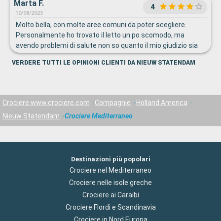
Marta F.
4
10/08/2023
Molto bella, con molte aree comuni da poter scegliere.
Personalmente ho trovato il letto un po scomodo, ma
avendo problemi di salute non so quanto il mio giudizio sia
attendibile.
VERDERE TUTTI LE OPINIONI CLIENTI DA NIEUW STATENDAM
Crociere www.crociere.com
Compagnie
Holland America
Nieuw Statendam
Crociere Mediterraneo
Destinazioni più popolari
Crociere nel Mediterraneo
Crociere nelle isole greche
Crociere ai Caraibi
Crociere Flordi e Scandinavia
Crociere in Nord Europa