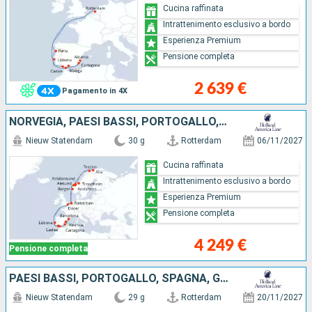
Cucina raffinata
Intrattenimento esclusivo a bordo
Esperienza Premium
Pensione completa
2 639 €
Pagamento in 4X
NORVEGIA, PAESI BASSI, PORTOGALLO, SPAGNA, GIBILTERRA, REGNO UNITO
Nieuw Statendam
30 g
Rotterdam
06/11/2027
Cucina raffinata
Intrattenimento esclusivo a bordo
Esperienza Premium
Pensione completa
4 249 €
Pensione completa
PAESI BASSI, PORTOGALLO, SPAGNA, GIBILTERRA, GERMANIA, ESTONIA, FINLANDIA, SVEZIA, DANIMARCA, REGNO UNITO
Nieuw Statendam
29 g
Rotterdam
20/11/2027