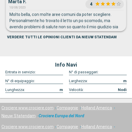
Marta F.
4
10/08/2023
Molto bella, con molte aree comuni da poter scegliere.
Personalmente ho trovato il letto un po scomodo, ma
avendo problemi di salute non so quanto il mio giudizio sia
attendibile.
VERDERE TUTTI LE OPINIONI CLIENTI DA NIEUW STATENDAM
Info Navi
Entrata in servizio:
N° di passeggeri:
N° di equipaggio:
Larghezza:
m
Lunghezza:
m
Velocità:
Nodi
Crociere www.crociere.com
Compagnie
Holland America
Nieuw Statendam
Crociere Europa del Nord
Crociere www.crociere.com
Compagnie
Holland America