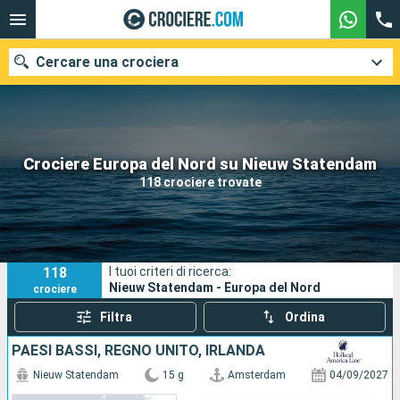
Cercare una crociera
Le nostre destinazioni
Crociere Europa del Nord su Nieuw Statendam
118 crociere trovate
Mesi di partenza
Porti
Compagnie
118
I tuoi criteri di ricerca:
Ricerca
Nieuw Statendam - Europa del Nord
crociere
Filtra
Ordina
PAESI BASSI, REGNO UNITO, IRLANDA
Nieuw Statendam
15 g
Amsterdam
04/09/2027