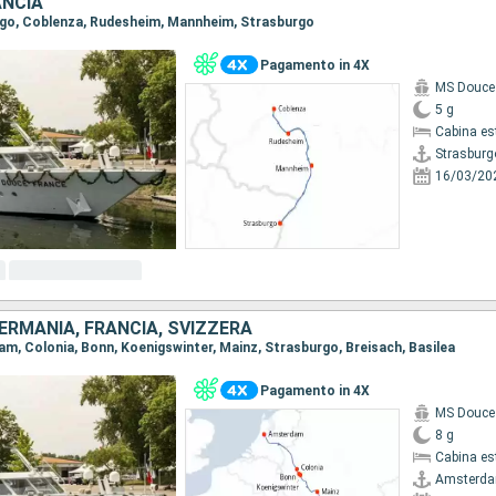
ANCIA
urgo, Coblenza, Rudesheim, Mannheim, Strasburgo
Pagamento in 4X
MS Douce
5 g
Cabina es
Strasburg
16/03/20
GERMANIA, FRANCIA, SVIZZERA
dam, Colonia, Bonn, Koenigswinter, Mainz, Strasburgo, Breisach, Basilea
Pagamento in 4X
MS Douce
8 g
Cabina es
Amsterd