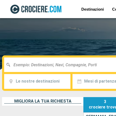
Destinazioni
C
Le nostre destinazioni
Mesi di partenz
MIGLIORA LA TUA RICHIESTA
3
crociere
trov