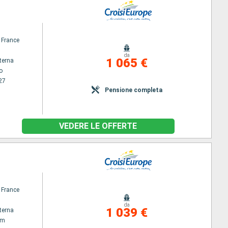
 France
da
1 065 €
terna
o
27
Pensione completa
VEDERE LE OFFERTE
 France
da
1 039 €
terna
am