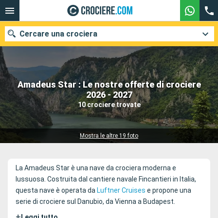
Cercare una crociera
Amadeus Star : Le nostre offerte di crociere
Le nostre destinazioni
2026 - 2027
10 crociere trovate
Mesi di partenza
Porti
Compagnie
Mostra le altre 19 foto
Ricerca
La Amadeus Star è una nave da crociera moderna e
lussuosa. Costruita dal cantiere navale Fincantieri in Italia,
questa nave è operata da
Luftner Cruises
e propone una
serie di crociere sul Danubio, da Vienna a Budapest.
+
Leggi tutto