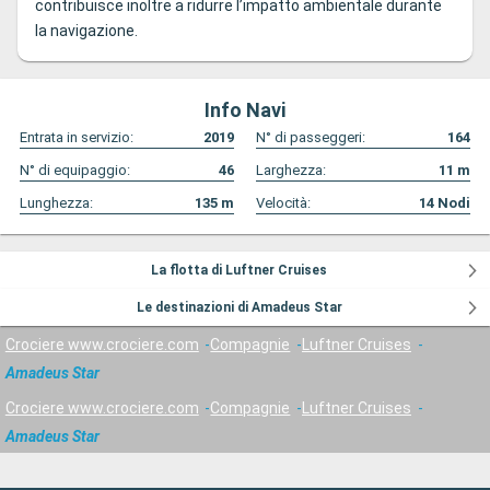
contribuisce inoltre a ridurre l’impatto ambientale durante
la navigazione.
Info Navi
Entrata in servizio:
2019
N° di passeggeri:
164
N° di equipaggio:
46
Larghezza:
11
m
Lunghezza:
135
m
Velocità:
14
Nodi
La flotta di Luftner Cruises
Le destinazioni di Amadeus Star
Crociere www.crociere.com
Compagnie
Luftner Cruises
Amadeus Star
Crociere www.crociere.com
Compagnie
Luftner Cruises
Amadeus Star