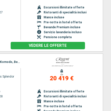
Escursioni illimitate offerte
27
Ristoranti di specialità inclusi
Mance incluse
Pre-notte in hotel offerta
Bevande Premium incluse
Servizio lavanderia incluso
Pensione completa
VEDERE LE OFFERTE
Itinerario : Melbourne, Portland Victoria, Penneshaw, Adelaide, Sperare, Albany, Bussleton, Perth, Komodo, Benoa, Lombok, Surabaya, Semarang, Jakarta, Singapore
da
s Splendor
20 419 €
e
Escursioni illimitate offerte
28
Ristoranti di specialità inclusi
Mance incluse
Pre-notte in hotel offerta