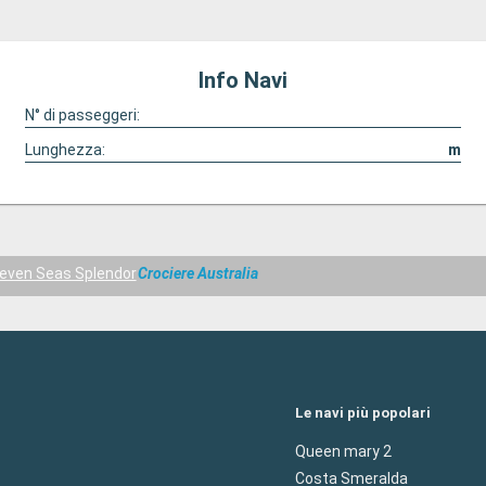
Info Navi
N° di passeggeri:
Lunghezza:
m
even Seas Splendor
Crociere Australia
Le navi più popolari
Queen mary 2
Costa Smeralda