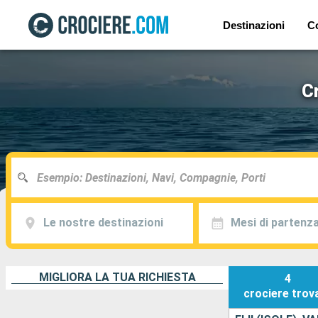
Destinazioni
C
C
Le nostre destinazioni
Mesi di partenz
MIGLIORA LA TUA RICHIESTA
4
crociere
trov