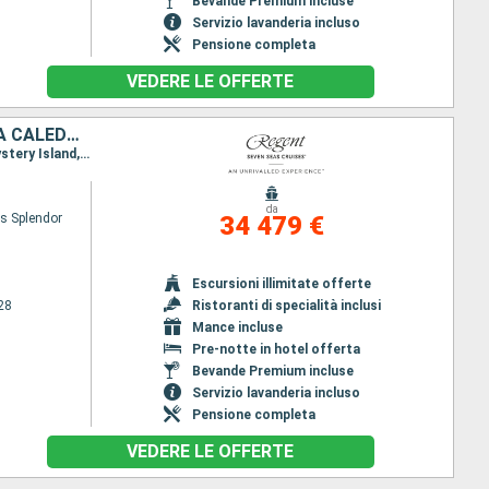
Bevande Premium incluse
Servizio lavanderia incluso
Pensione completa
VEDERE LE OFFERTE
FRANCIA, ISOLE COOK, STATI UNITI, TONGA, FIJI (ISOLE), VANUATU, NUOVA CALEDONIA, AUSTRALIA
Itinerario : Papeete, Raiatea, Rarotonga, Pago Pago, Vavau, Savusavu, Port Denarau, Lautoka, Mystery Island, Noumea, Cairns, Townsville, Airlie Beach, Mooloolaba, Sydney
da
s Splendor
34 479 €
Escursioni illimitate offerte
28
Ristoranti di specialità inclusi
Mance incluse
Pre-notte in hotel offerta
Bevande Premium incluse
Servizio lavanderia incluso
Pensione completa
VEDERE LE OFFERTE