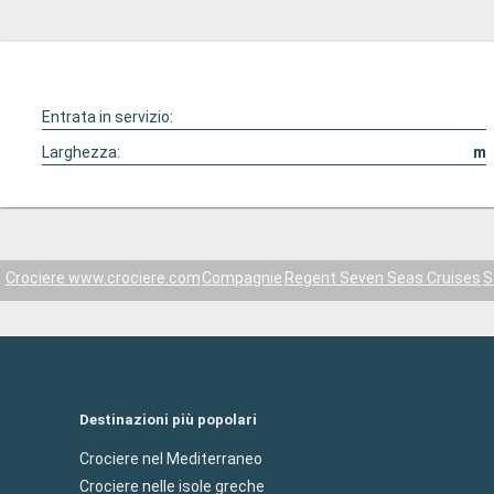
Entrata in servizio:
Larghezza:
m
Crociere www.crociere.com
Compagnie
Regent Seven Seas Cruises
S
Destinazioni più popolari
Crociere nel Mediterraneo
Crociere nelle isole greche