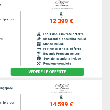
y
da
s Splendor
12 399 €
Escursioni illimitate offerte
28
Ristoranti di specialità inclusi
Mance incluse
Pre-notte in hotel offerta
Bevande Premium incluse
Servizio lavanderia incluso
Pensione completa
VEDERE LE OFFERTE
Singapore
da
s Splendor
14 599 €