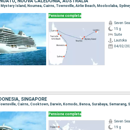
 VANUATU, NUOVA CALEDONIA, AUSTRALIA
, Mystery Island, Noumea, Cairns, Townsville, Airlie Beach, Mooloolaba, Sydne
Pensione completa
Seven Sea
15 g
Suite
Lautoka
04/02/20
DONESIA, SINGAPORE
, Townsville, Cairns, Cooktown, Darwin, Komodo, Benoa, Surabaya, Semarang, 
Pensione completa
Seven Sea
19 g