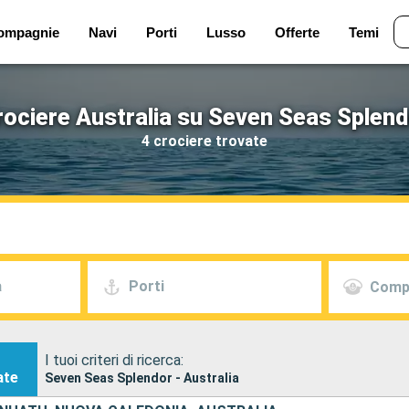
ompagnie
Navi
Porti
Lusso
Offerte
Temi
rociere Australia su Seven Seas Splend
4 crociere trovate
a
Porti
Comp
I tuoi criteri di ricerca:
ate
Seven Seas Splendor - Australia