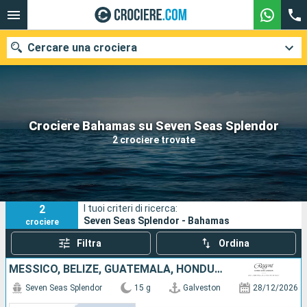
Cercare una crociera
Le nostre destinazioni
Crociere Bahamas su Seven Seas Splendor
2 crociere trovate
Mesi di partenza
Porti
Compagnie
2
I tuoi criteri di ricerca:
Ricerca
Seven Seas Splendor - Bahamas
crociere
Filtra
Ordina
MESSICO, BELIZE, GUATEMALA, HONDURAS, GIAMAICA, ARUBA, BONAIRE, STATI UNITI
Seven Seas Splendor
15 g
Galveston
28/12/2026