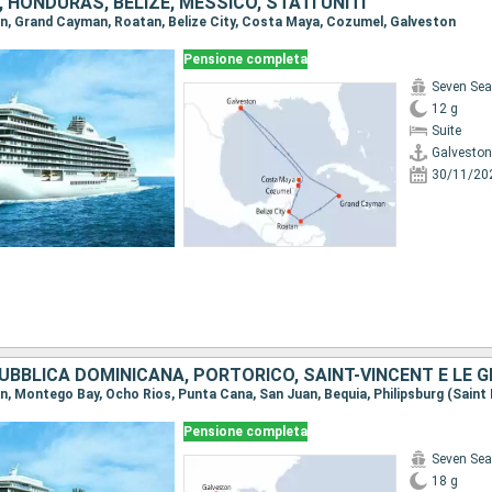
 HONDURAS, BELIZE, MESSICO, STATI UNITI
ton, Grand Cayman, Roatan, Belize City, Costa Maya, Cozumel, Galveston
Pensione completa
Seven Sea
12 g
Suite
Galveston
30/11/20
Pensione completa
Seven Sea
18 g