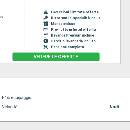
Escursioni illimitate offerte
27
Ristoranti di specialità inclusi
Mance incluse
Pre-notte in hotel offerta
Bevande Premium incluse
Servizio lavanderia incluso
Pensione completa
VEDERE LE OFFERTE
N° di equipaggio:
Velocità:
Nodi