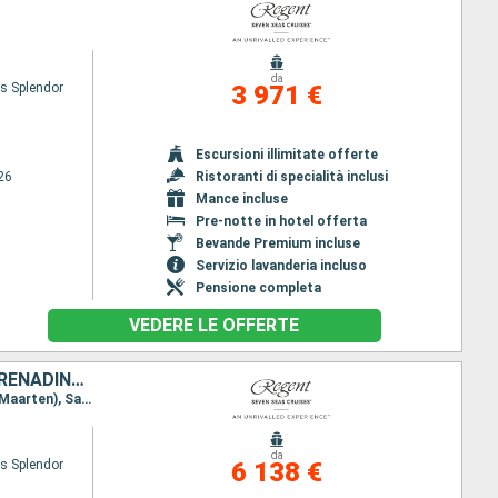
da
s Splendor
3 971 €
Escursioni illimitate offerte
26
Ristoranti di specialità inclusi
Mance incluse
Pre-notte in hotel offerta
Bevande Premium incluse
Servizio lavanderia incluso
Pensione completa
VEDERE LE OFFERTE
GIAMAICA, REPUBBLICA DOMINICANA, PORTORICO, SAINT-VINCENT E LE GRENADINE, SAINT MARTIN, FRANCIA, STATI UNITI, ISOLE CAYMAN
Itinerario : Galveston, Montego Bay, Ocho Rios, Punta Cana, San Juan, Bequia, Philipsburg (Saint Maarten), San Barthelemy, St. Johns, Grand Cayman, Galveston
da
s Splendor
6 138 €