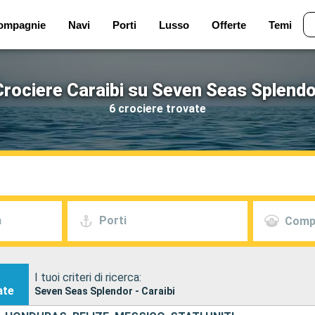
ompagnie
Navi
Porti
Lusso
Offerte
Temi
Crociere Caraibi su Seven Seas Splendo
6 crociere trovate
a
Porti
Comp
I tuoi criteri di ricerca:
ate
Seven Seas Splendor - Caraibi