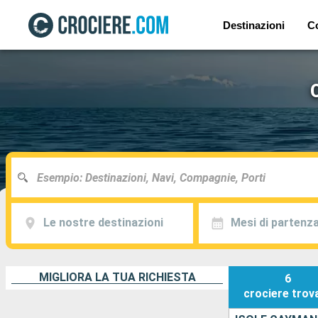
Destinazioni
C
Le nostre destinazioni
Mesi di partenz
MIGLIORA LA TUA RICHIESTA
6
crociere
trov