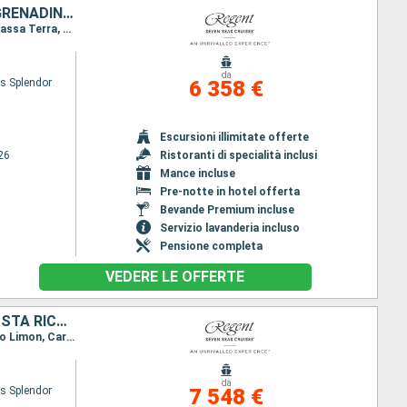
CANADA, SAINT MARTIN, STATI UNITI, GUADALUPA, SAINT-VINCENT E LE GRENADINE, PORTORICO
Itinerario : Montreal, Quebec, Saguenay, Sydney, Halifax, Philipsburg (Saint Maarten), St. Johns, Bassa Terra, Bequia, San Juan, Miami
da
s Splendor
6 358 €
Escursioni illimitate offerte
26
Ristoranti di specialità inclusi
Mance incluse
Pre-notte in hotel offerta
Bevande Premium incluse
Servizio lavanderia incluso
Pensione completa
VEDERE LE OFFERTE
STATI UNITI, MESSICO, BELIZE, HONDURAS, ISOLE CAYMAN, GIAMAICA, COSTA RICA, COLOMBIA, PANAMA
Itinerario : Miami, Cozumel, Costa Maya, Harvest Caye, Roatan, Grand Cayman, Ocho Rios, Puerto Limon, Cartagena, Panama city
da
s Splendor
7 548 €