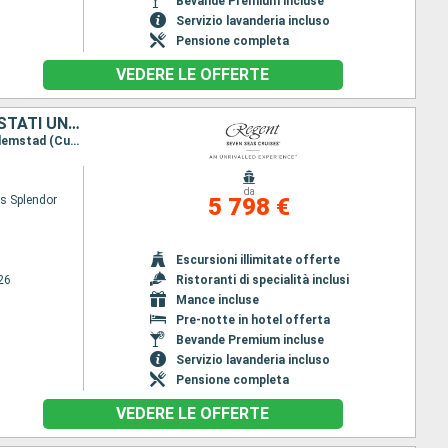
Bevande Premium incluse
Servizio lavanderia incluso
Pensione completa
VEDERE LE OFFERTE
MESSICO, BELIZE, GUATEMALA, HONDURAS, GIAMAICA, ARUBA, BONAIRE, STATI UNITI
Itinerario : Galveston, Cozumel, Belize City, Santo Thomas de Castilla, Roatan, Montego Bay, Willemstad (Curacao), Aruba, Bonaire, Miami
da
s Splendor
5 798 €
Escursioni illimitate offerte
26
Ristoranti di specialità inclusi
Mance incluse
Pre-notte in hotel offerta
Bevande Premium incluse
Servizio lavanderia incluso
Pensione completa
VEDERE LE OFFERTE