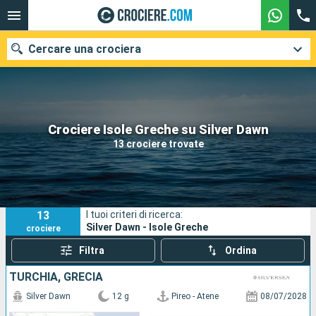
Cercare una crociera
Le nostre destinazioni
Crociere Isole Greche su Silver Dawn
13 crociere trovate
Mesi di partenza
Porti
Compagnie
13
I tuoi criteri di ricerca:
Ricerca
Silver Dawn - Isole Greche
crociere
Filtra
Ordina
TURCHIA, GRECIA
Silver Dawn
12 g
Pireo - Atene
08/07/2028