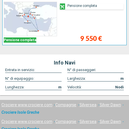
Pensione completa
9 550 €
Pensione completa
Info Navi
Entrata in servizio:
N° di passeggeri:
N° di equipaggio:
Larghezza:
m
Lunghezza:
m
Velocità:
Nodi
Crociere www.crociere.com
Compagnie
Silversea
Silver Dawn
Crociere Isole Greche
Crociere www.crociere.com
Compagnie
Silversea
Silver Dawn
Crociere Isole Greche