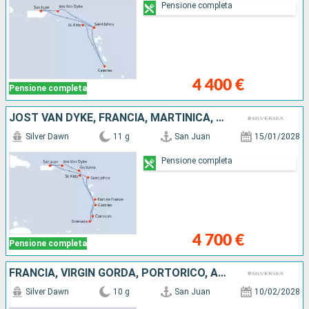
Pensione completa
4 400 €
Pensione completa
JOST VAN DYKE, FRANCIA, MARTINICA, GRENADA, SAINT-VINCENT E LE GRENADINE, SANTA LUCIA, ANTIGUA E BARBUDA, PORTORICO
Silver Dawn
11 g
San Juan
15/01/2028
Pensione completa
4 700 €
Pensione completa
FRANCIA, VIRGIN GORDA, PORTORICO, ANTIGUA E BARBUDA, MARTINICA, ANGUILLA
Silver Dawn
10 g
San Juan
10/02/2028