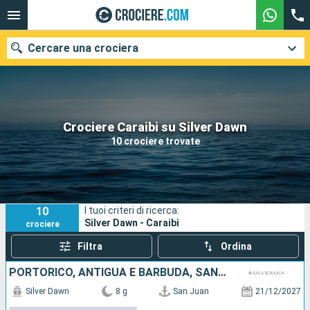
Cercare una crociera
Le nostre destinazioni
Crociere Caraibi su Silver Dawn
10 crociere trovate
Mesi di partenza
Porti
Compagnie
10
I tuoi criteri di ricerca:
Ricerca
Silver Dawn - Caraibi
crociere
Filtra
Ordina
PORTORICO, ANTIGUA E BARBUDA, SANTA LUCIA, JOST VAN DYKE
Silver Dawn
8 g
San Juan
21/12/2027