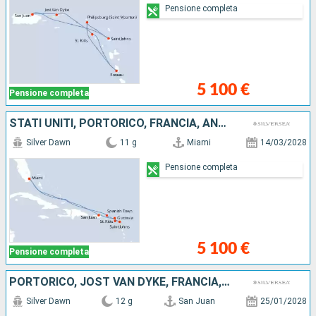
Pensione completa
5 100 €
Pensione completa
STATI UNITI, PORTORICO, FRANCIA, ANTIGUA E BARBUDA, VIRGIN GORDA
Silver Dawn
11 g
Miami
14/03/2028
Pensione completa
5 100 €
Pensione completa
PORTORICO, JOST VAN DYKE, FRANCIA, DOMINICA, SAINT-VINCENT E LE GRENADINE, GRENADA, BONAIRE, ANTIGUA E BARBUDA
Silver Dawn
12 g
San Juan
25/01/2028