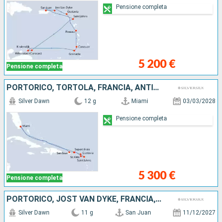
Pensione completa
5 200 €
Pensione completa
PORTORICO, TORTOLA, FRANCIA, ANTIGUA E BARBUDA, JOST VAN DYKE, STATI UNITI
Silver Dawn
12 g
Miami
03/03/2028
Pensione completa
5 300 €
Pensione completa
PORTORICO, JOST VAN DYKE, FRANCIA, MARTINICA, GRENADA, SAINT-VINCENT E LE GRENADINE, SANTA LUCIA, ANTIGUA E BARBUDA
Silver Dawn
11 g
San Juan
11/12/2027