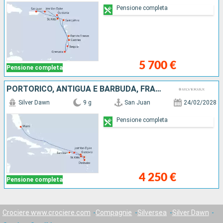
Pensione completa
5 700 €
Pensione completa
PORTORICO, ANTIGUA E BARBUDA, FRANCIA, JOST VAN DYKE, STATI UNITI
Silver Dawn
9 g
San Juan
24/02/2028
Pensione completa
4 250 €
Pensione completa
Crociere www.crociere.com
Compagnie
Silversea
Silver Dawn