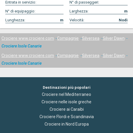
Entrata in servizio:
N° di passeggeri:
N° di equipaggio:
Larghezza:
m
Lunghezza:
m
Velocità:
Nodi
Crociere www.crociere.com
Compagnie
Silversea
Silver Dawn
Crociere Isole Canarie
Crociere www.crociere.com
Compagnie
Silversea
Silver Dawn
Crociere Isole Canarie
Destinazioni più popolari
Crociere nel Mediterraneo
Crociere nelle isole greche
Crociere ai Caraibi
Crociere Flordi e Scandinavia
Crociere in Nord Europa