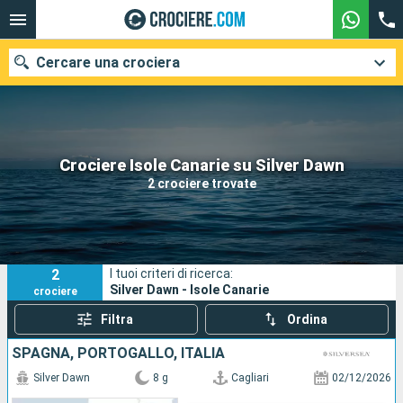
Cercare una crociera
Le nostre destinazioni
Crociere Isole Canarie su Silver Dawn
2 crociere trovate
Mesi di partenza
Porti
Compagnie
2
I tuoi criteri di ricerca:
Ricerca
Silver Dawn - Isole Canarie
crociere
Filtra
Ordina
SPAGNA, PORTOGALLO, ITALIA
Silver Dawn
8 g
Cagliari
02/12/2026