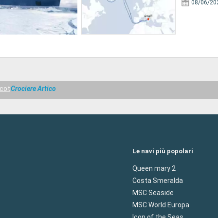
08/06/20
cot
Crociere Artico
Le navi più popolari
Queen mary 2
Costa Smeralda
MSC Seaside
MSC World Europa
Icon of the Seas