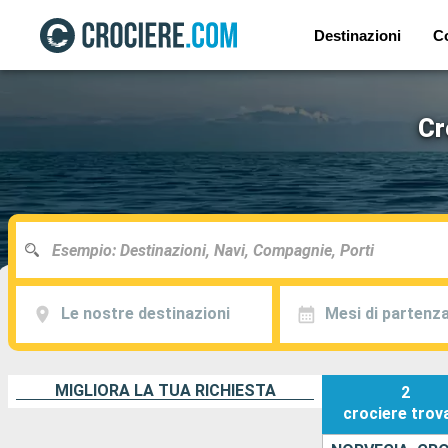
Destinazioni
C
Cr
Le nostre destinazioni
Mesi di partenz
MIGLIORA LA TUA RICHIESTA
2
crociere
trov