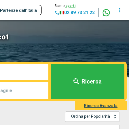
Siamo
aperti
Partenze dall'Italia
02 89 73 21 22
cot
Ricerca
agnie
Ricerca Avanzata
Ordina per Popolarità