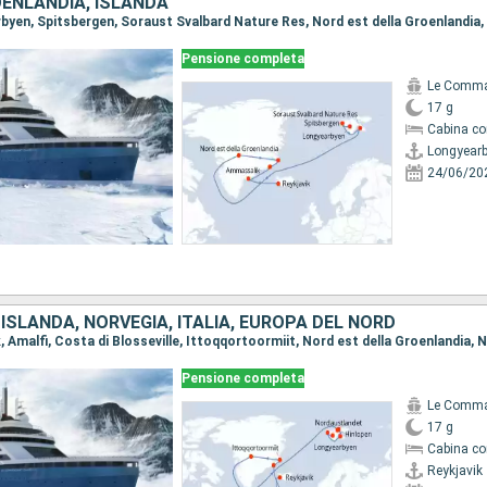
OENLANDIA, ISLANDA
Pensione completa
Le Comma
17 g
Cabina co
Longyear
24/06/20
ISLANDA, NORVEGIA, ITALIA, EUROPA DEL NORD
Pensione completa
Le Comma
17 g
Cabina co
Reykjavik