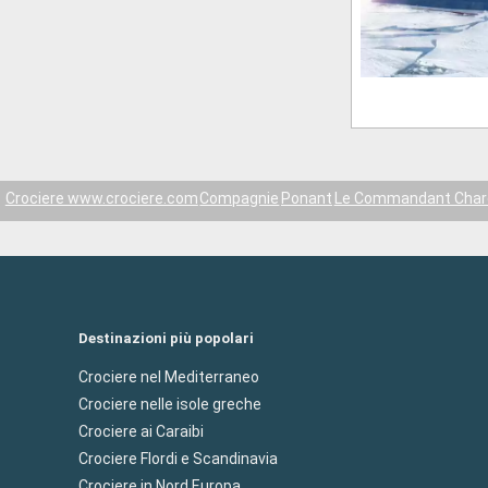
Crociere www.crociere.com
Compagnie
Ponant
Le Commandant Char
Destinazioni più popolari
Crociere nel Mediterraneo
Crociere nelle isole greche
Crociere ai Caraibi
Crociere Flordi e Scandinavia
Crociere in Nord Europa