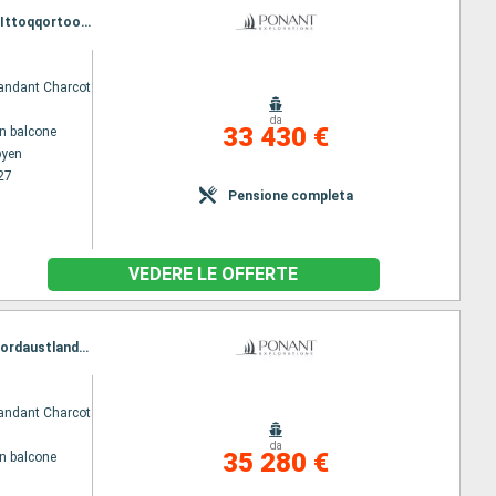
Itinerario : Longyearbyen, Spitsbergen, Soraust Svalbard Nature Res, Nord est della Groenlandia, Ittoqqortoormiit, Blosseville Coast, Ammassalik, Reykjavik
ndant Charcot
da
33 430 €
n balcone
byen
27
Pensione completa
VEDERE LE OFFERTE
Itinerario : Reykjavik, Amalfi, Costa di Blosseville, Ittoqqortoormiit, Nord est della Groenlandia, Nordaustlandet, Hinlopen, Nordaustlandet, Soraust Svalbard Nature Res, Spitsbergen, Longyearbyen
ndant Charcot
da
35 280 €
n balcone