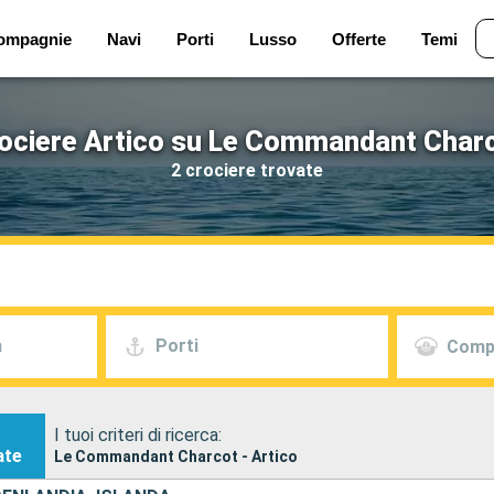
ompagnie
Navi
Porti
Lusso
Offerte
Temi
ociere Artico su Le Commandant Char
2 crociere trovate
a
Porti
Comp
I tuoi criteri di ricerca:
ate
Le Commandant Charcot - Artico