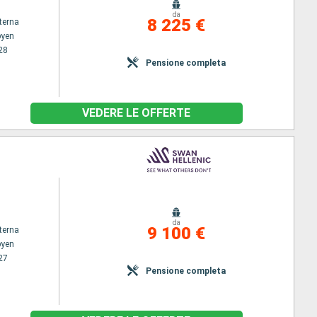
da
8 225 €
terna
byen
28
Pensione completa
VEDERE LE OFFERTE
da
9 100 €
terna
byen
27
Pensione completa