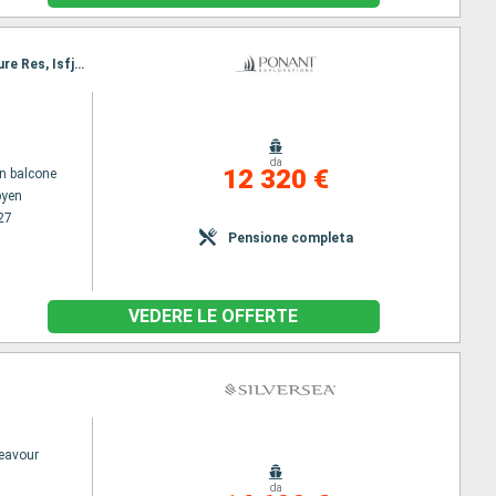
Itinerario : Longyearbyen, Ny Alesund, Texas Bar, Liefdefjorden, Alkefjellet, Soraust Svalbard Nature Res, Isfjorden Svalbard, Longyearbyen
da
12 320 €
n balcone
byen
27
Pensione completa
VEDERE LE OFFERTE
deavour
da