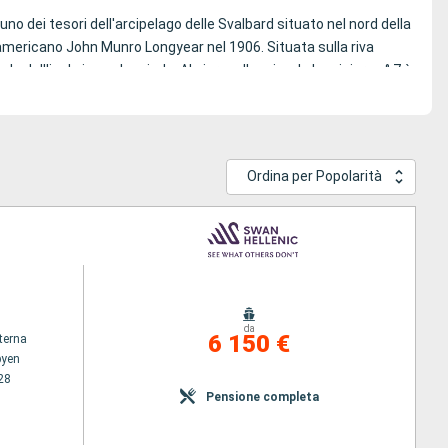
uno dei tesori dell'arcipelago delle Svalbard situato nel nord della
americano John Munro Longyear nel 1906. Situata sulla riva
e dell'isola in quel periodo. Al giorno d'oggi, solo la miniera n° 7 è
ionati di escursionismo e le acque ghiacciate circostanti possono
Ordina per Popolarità
da
6 150 €
terna
byen
28
Pensione completa