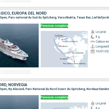
SSICO, EUROPA DEL NORD
Pensione completa
Le Lyrial
8 g
Cabina es
Longyear
10/07/20
ORD, NORVEGIA
Pensione completa
Le Lyrial
8 g