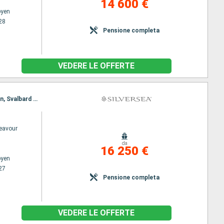
14 600 €
byen
28
Pensione completa
VEDERE LE OFFERTE
Itinerario : Longyearbyen, Svalbard Northern, Svalbard Southern, Longyearbyen, Svalbard Northern, Svalbard Southern, Longyearbyen
deavour
da
16 250 €
byen
27
Pensione completa
VEDERE LE OFFERTE