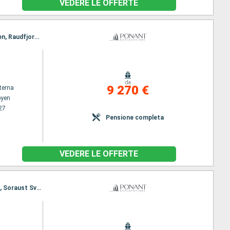
VEDERE LE OFFERTE
Itinerario : Longyearbyen, Parc national du Sud du Spitzberg, Varsolbukta, Texas Bar, Liefdefjorden, Raudfjorden, Ny Alesund, Longyearbyen
da
9 270 €
terna
byen
27
Pensione completa
VEDERE LE OFFERTE
Itinerario : Longyearbyen, Ny Alesund, Parc National du Nord Ouest du Spitzberg, Nordaustlandet, Soraust Svalbard Nature Res, Parc National du Nord Ouest du Spitzberg, Longyearbyen