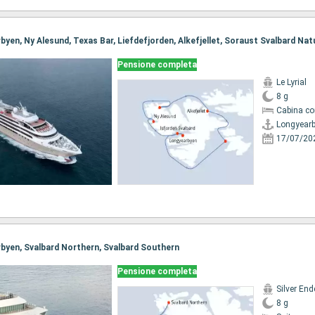
Pensione completa
Le Lyrial
8 g
Cabina co
Longyear
17/07/20
arbyen, Svalbard Northern, Svalbard Southern
Pensione completa
Silver En
8 g