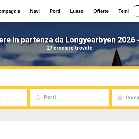
ompagnie
Navi
Porti
Lusso
Offerte
Temi
ere in partenza da Longyearbyen 2026 
27 crociere trovate
a
Porti
Comp