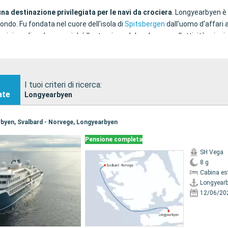
na destinazione privilegiata per le navi da crociera
. Longyearbyen è 
mondo. Fu fondata nel cuore dell'isola di
Spitsbergen
dall'uomo d'affari 
iniere di carbone, poiché l'estrazione del carbone era l'attività principal
i esse. La valle dell'Adventfjorden è un punto d'incontro per gli appass
I tuoi criteri di ricerca:
ate
Longyearbyen
arbyen, Svalbard - Norvege, Longyearbyen
Pensione completa
SH Vega
8 g
Cabina es
Longyear
12/06/20