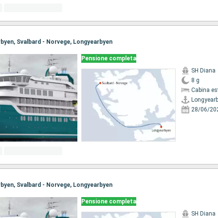
arbyen, Svalbard - Norvege, Longyearbyen
Pensione completa
SH Diana
8 g
Cabina es
Longyear
28/06/20
arbyen, Svalbard - Norvege, Longyearbyen
Pensione completa
SH Diana