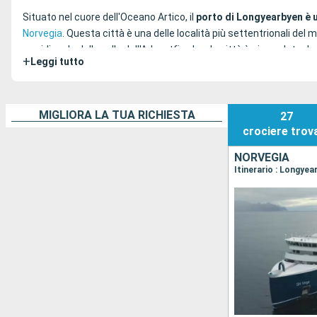
Situato nel cuore dell'Oceano Artico, il
porto di Longyearbyen è u
Norvegia
. Questa città è una delle località più settentrionali del 
meridionale della valle dell'Adventfjorden, la città è circondata da m
+
Leggi tutto
ancora attiva. Tuttavia, è possibile visitare l'interno di alcune d
essere esplorate in canoa e in kayak.
MIGLIORA LA TUA RICHIESTA
27
crociere
trov
NORVEGIA
Itinerario : Longye