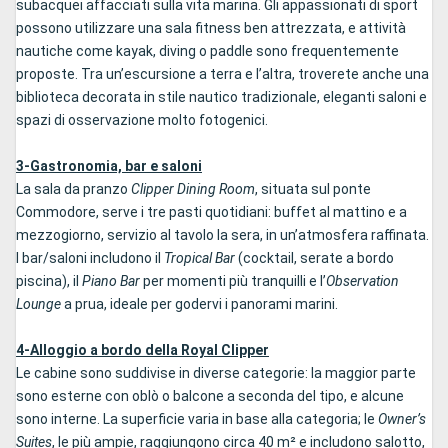
subacquei affacciati sulla vita marina. Gli appassionati di sport
possono utilizzare una sala fitness ben attrezzata, e attività
nautiche come kayak, diving o paddle sono frequentemente
proposte. Tra un’escursione a terra e l’altra, troverete anche una
biblioteca decorata in stile nautico tradizionale, eleganti saloni e
spazi di osservazione molto fotogenici.
3-Gastronomia, bar e saloni
La sala da pranzo
Clipper Dining Room
, situata sul ponte
Commodore, serve i tre pasti quotidiani: buffet al mattino e a
mezzogiorno, servizio al tavolo la sera, in un’atmosfera raffinata.
I bar/saloni includono il
Tropical Bar
(cocktail, serate a bordo
piscina), il
Piano Bar
per momenti più tranquilli e l’
Observation
Lounge
a prua, ideale per godervi i panorami marini.
4-Alloggio a bordo della Royal Clipper
Le cabine sono suddivise in diverse categorie: la maggior parte
sono esterne con oblò o balcone a seconda del tipo, e alcune
sono interne. La superficie varia in base alla categoria; le
Owner’s
Suites
, le più ampie, raggiungono circa 40 m² e includono salotto,