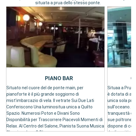
situata a prua dello stesso ponte.
PIANO BAR
O
Situato nel cuore del de ponte main, per
Situaa a Prua 
pianoforte è il più grande soggiorno di
è dotata di am
mist'imbarcazio di vela. Il vetrate Sui Due Lati
unica sola prua
Conferiscono Una luminositua unica a Quilto
sull'oceano. È 
Spazio. Numerosi Poton e Divani Sono
tranquestà com
Disponibilità per Trascorrere Piacevoli Momenti di
sue poltrone o
Relax. Al Centro del Salone, Pianista Suona Musica
dispone di com
Classica, Jazz O Blues.
degli ospiti.