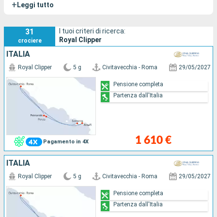
+
Leggi tutto
armamento a vele quadre.
31
I tuoi criteri di ricerca:
Royal Clipper
crociere
ITALIA
Royal Clipper
5 g
Civitavecchia - Roma
29/05/2027
Pensione completa
Partenza dall'Italia
1 610 €
Pagamento in 4X
ITALIA
Royal Clipper
5 g
Civitavecchia - Roma
29/05/2027
Pensione completa
Partenza dall'Italia