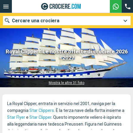
Cercare una crociera
Royal Clipper : Le nostre offerte di crociere 2026
Le nostre destinazioni
- 2027
31 crociere trovate
Mesi di partenza
Porti
Compagnie
Mostra le altre 31 foto
Ricerca
La Royal Clipper, entrata in servizio nel 2001, naviga per la
compagnia
Star Clippers
. È la terza nave della flotta insieme a
Star Flyer
e
Star Clipper
. Questo imponente veliero è ispirato
alla leggendaria nave tedesca Preussen. Figura nel Guinness
dei primati come il più grande veliero da crociera al mondo con