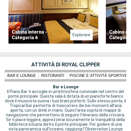
Cabina interna -
Cabina es
Esplorare
Categoria 6
Categoria
ATTIVITÀ DI ROYAL CLIPPER
BAR E LOUNGE
RISTORANTI
PISCINE E ATTIVITÀ SPORTIVE
Bar e Lounge
Il Piano Bar ti accoglie in un'atmosfera conviviale nel centro del
ponte principale. Questa sala è dotata di un pianoforte bianco
dove il musicista suona i tuoi brani preferiti. Sullo stesso ponte, il
Tropical Bar permette di trascorrere dei bei momenti all'aria
aperta, con un drink in mano. Quest'area ospita le mappe di
navigazione che permettono di seguire l'itinerario della crociera.
Se ti piace leggere, apprezzerai sicuramente la tranquillità della
biblioteca situata dietro il ponte principale. Per godere di una
vista panoramica sull'oceano, raggiungi l'Observation Lounge