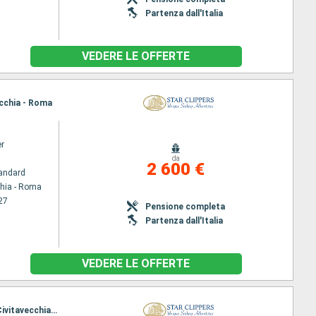
Partenza dall'Italia
VEDERE LE OFFERTE
ecchia - Roma
er
da
2 600 €
andard
chia - Roma
27
Pensione completa
Partenza dall'Italia
VEDERE LE OFFERTE
Itinerario : Civitavecchia - Roma, Lipari, Stromboli, Taormina, Agropoli, Amalfi, Sorrento, Ponza, Civitavecchia - Roma