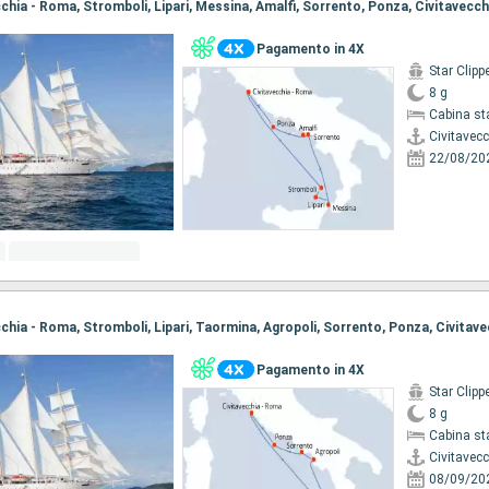
ecchia - Roma, Stromboli, Lipari, Messina, Amalfi, Sorrento, Ponza, Civitavecc
Pagamento in 4X
Star Clipp
8 g
Cabina st
Civitavec
22/08/20
ecchia - Roma, Stromboli, Lipari, Taormina, Agropoli, Sorrento, Ponza, Civitav
Pagamento in 4X
Star Clipp
8 g
Cabina st
Civitavec
08/09/20