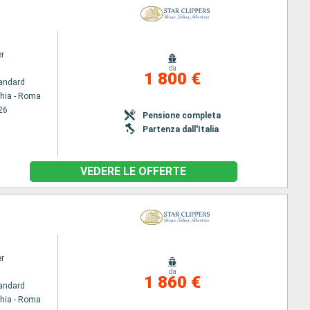
er
da
1 800 €
andard
chia - Roma
26
Pensione completa
Partenza dall'Italia
VEDERE LE OFFERTE
er
da
1 860 €
andard
chia - Roma