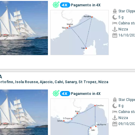
Pagamento in 4X
Star Clipp
5 g
Cabina st
Nizza
16/10/20
A
Portofino, Isola Rousse, Ajaccio, Calvi, Sanary, St Tropez, Nizza
Pagamento in 4X
Star Clipp
8 g
Cabina st
Nizza
09/10/20