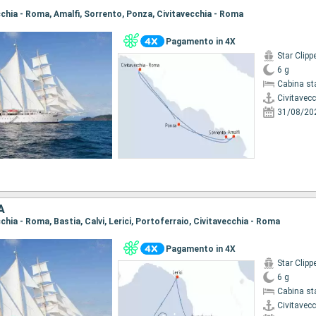
ecchia - Roma, Amalfi, Sorrento, Ponza, Civitavecchia - Roma
Pagamento in 4X
Star Clipp
6 g
Cabina st
Civitavec
31/08/20
A
ecchia - Roma, Bastia, Calvi, Lerici, Portoferraio, Civitavecchia - Roma
Pagamento in 4X
Star Clipp
6 g
Cabina st
Civitavec