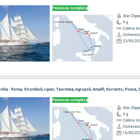
Pensione completa
Star Clipp
9 g
Cabina st
Civitavec
23/05/20
Pensione completa
Star Clipp
9 g
Cabina st
Civitavec
15/05/20