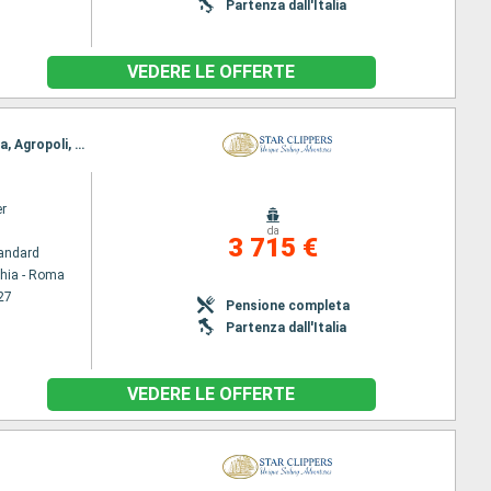
Partenza dall'Italia
VEDERE LE OFFERTE
Itinerario : Civitavecchia - Roma, Trapani, Palermo, Termini Imerese, Stromboli, Lipari, Vibo Marina, Agropoli, Sorrento, Ponza, Civitavecchia - Roma
er
da
3 715 €
andard
chia - Roma
27
Pensione completa
Partenza dall'Italia
VEDERE LE OFFERTE