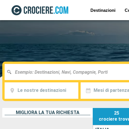
Destinazioni
C
Le nostre destinazioni
Mesi di partenz
MIGLIORA LA TUA RICHIESTA
25
crociere
trov