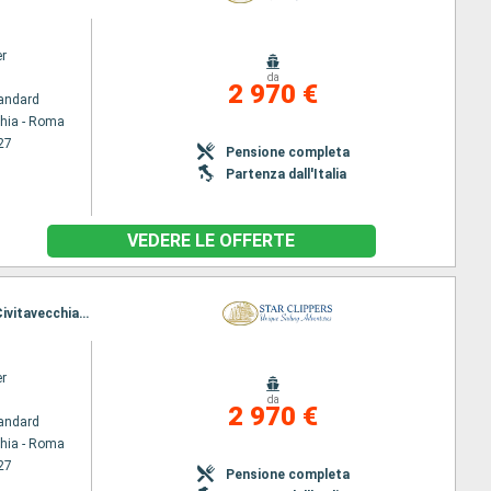
er
da
2 970 €
andard
chia - Roma
27
Pensione completa
Partenza dall'Italia
VEDERE LE OFFERTE
Itinerario : Civitavecchia - Roma, Stromboli, Lipari, Taormina, Agropoli, Amalfi, Sorrento, Ponza, Civitavecchia - Roma
er
da
2 970 €
andard
chia - Roma
27
Pensione completa