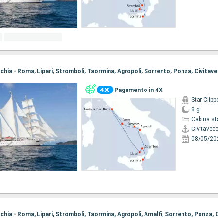
ecchia - Roma, Lipari, Stromboli, Taormina, Agropoli, Sorrento, Ponza, Civitav
Pagamento in 4X
Star Clipp
8 g
Cabina st
Civitavec
08/05/20