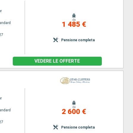
er
da
1 485 €
andard
27
Pensione completa
VEDERE LE OFFERTE
er
da
2 600 €
andard
27
Pensione completa