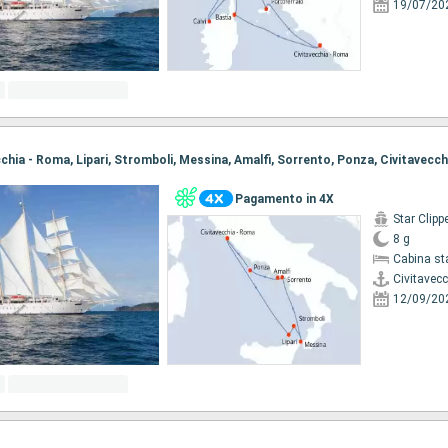
19/07/20
ecchia - Roma, Lipari, Stromboli, Messina, Amalfi, Sorrento, Ponza, Civitavecc
Pagamento in 4X
Star Clipp
8 g
Cabina st
Civitavec
12/09/20