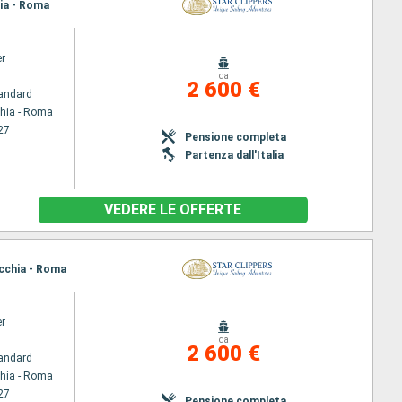
hia - Roma
er
da
2 600 €
andard
chia - Roma
27
Pensione completa
Partenza dall'Italia
VEDERE LE OFFERTE
ecchia - Roma
er
da
2 600 €
andard
chia - Roma
27
Pensione completa