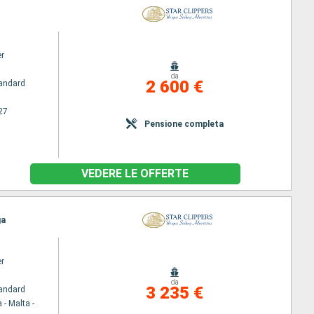
er
da
2 600 €
andard
27
Pensione completa
VEDERE LE OFFERTE
ga
er
da
3 235 €
andard
 - Malta -