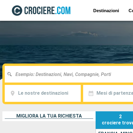
Destinazioni
C
Le nostre destinazioni
Mesi di partenz
MIGLIORA LA TUA RICHIESTA
2
crociere
trov