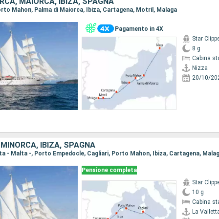
RCA, MAIORCA, IBIZA, SPAGNA
Porto Mahon, Palma di Maiorca, Ibiza, Cartagena, Motril, Malaga
Pagamento in 4X
Star Clipp
8 g
Cabina st
Nizza
20/10/20
, MINORCA, IBIZA, SPAGNA
etta - Malta -, Porto Empedocle, Cagliari, Porto Mahon, Ibiza, Cartagena, Mala
Pensione completa
Star Clipp
10 g
Cabina st
La Valletta