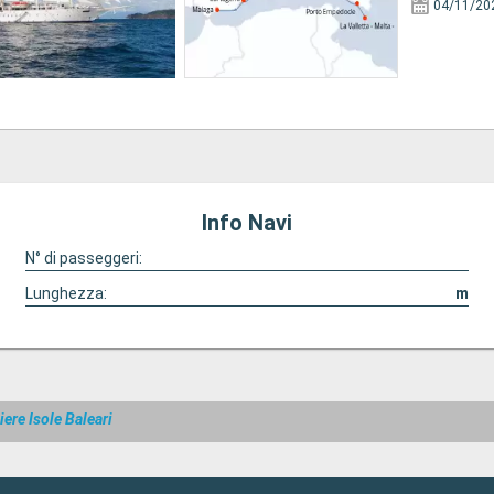
04/11/20
Info Navi
N° di passeggeri:
Lunghezza:
m
iere Isole Baleari