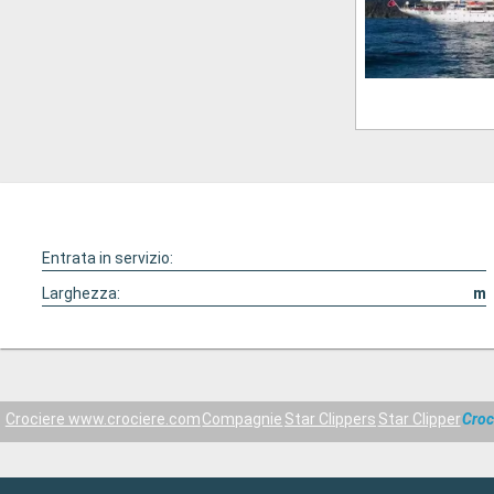
Entrata in servizio:
Larghezza:
m
Crociere www.crociere.com
Compagnie
Star Clippers
Star Clipper
Croc