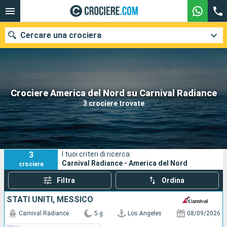
Cercare una crociera
Le nostre destinazioni
Crociere America del Nord su Carnival Radiance
3 crociere trovate
Mesi di partenza
Porti
Compagnie
3
I tuoi criteri di ricerca:
Ricerca
Carnival Radiance - America del Nord
crociere
Filtra
Ordina
STATI UNITI, MESSICO
Carnival Radiance
5 g
Los Angeles
08/09/2026