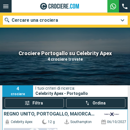
Cercare una crociera
Le nostre destinazioni
Crociere Portogallo su Celebrity Apex
4 crociere trovate
Mesi di partenza
Porti
Compagnie
4
I tuoi criteri di ricerca:
Ricerca
Celebrity Apex - Portogallo
crociere
Filtra
Ordina
REGNO UNITO, PORTOGALLO, MAIORCA, TENERIFE, SPAGNA
Celebrity Apex
12 g
Southampton
06/10/2027