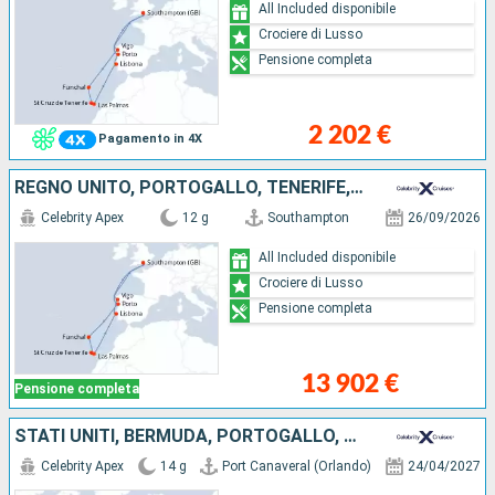
All Included disponibile
Crociere di Lusso
Pensione completa
2 202 €
Pagamento in 4X
REGNO UNITO, PORTOGALLO, TENERIFE, MAIORCA, SPAGNA
Celebrity Apex
12 g
Southampton
26/09/2026
All Included disponibile
Crociere di Lusso
Pensione completa
13 902 €
Pensione completa
STATI UNITI, BERMUDA, PORTOGALLO, REGNO UNITO
Celebrity Apex
14 g
Port Canaveral (Orlando)
24/04/2027