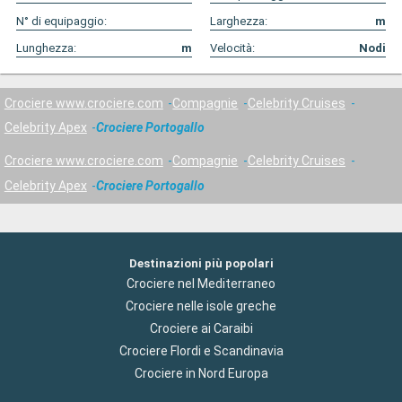
N° di equipaggio:
Larghezza:
m
Lunghezza:
m
Velocità:
Nodi
Crociere www.crociere.com
Compagnie
Celebrity Cruises
Celebrity Apex
Crociere Portogallo
Crociere www.crociere.com
Compagnie
Celebrity Cruises
Celebrity Apex
Crociere Portogallo
Destinazioni più popolari
Crociere nel Mediterraneo
Crociere nelle isole greche
Crociere ai Caraibi
Crociere Flordi e Scandinavia
Crociere in Nord Europa