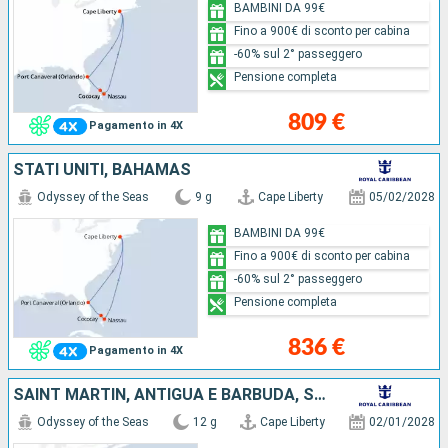
BAMBINI DA 99€
Fino a 900€ di sconto per cabina
-60% sul 2° passeggero
Pensione completa
809 €
Pagamento in 4X
STATI UNITI, BAHAMAS
Odyssey of the Seas
9 g
Cape Liberty
05/02/2028
BAMBINI DA 99€
Fino a 900€ di sconto per cabina
-60% sul 2° passeggero
Pensione completa
836 €
Pagamento in 4X
SAINT MARTIN, ANTIGUA E BARBUDA, SAN CRISTOFORO E NEVIS, STATI UNITI
Odyssey of the Seas
12 g
Cape Liberty
02/01/2028