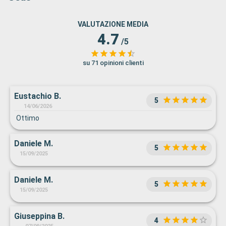
VALUTAZIONE MEDIA
4.7
/5
su 71 opinioni clienti
Eustachio B.
5
14/06/2026
Ottimo
Daniele M.
5
15/09/2025
Daniele M.
5
15/09/2025
Giuseppina B.
4