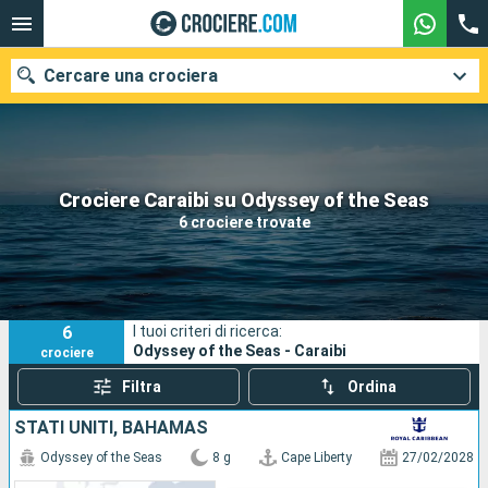
Cercare una crociera
Le nostre destinazioni
Crociere Caraibi su Odyssey of the Seas
6 crociere trovate
Mesi di partenza
Porti
Compagnie
6
I tuoi criteri di ricerca:
Ricerca
Odyssey of the Seas - Caraibi
crociere
Filtra
Ordina
STATI UNITI, BAHAMAS
Odyssey of the Seas
8 g
Cape Liberty
27/02/2028