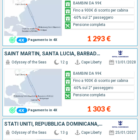
BAMBINI DA 99€
Fino a 900€ di sconto per cabina
-60% sul 2° passeggero
Pensione completa
1 293 €
Pagamento in 4X
SAINT MARTIN, SANTA LUCIA, BARBADOS, SAN CRISTOFORO E NEVIS, STATI UNITI
Odyssey of the Seas
12 g
Cape Liberty
13/01/2028
BAMBINI DA 99€
Fino a 900€ di sconto per cabina
-60% sul 2° passeggero
Pensione completa
1 303 €
Pagamento in 4X
STATI UNITI, REPUBBLICA DOMINICANA, ANTIGUA E BARBUDA, SANTA LUCIA, SAINT MARTIN
Odyssey of the Seas
13 g
Cape Liberty
25/01/2027