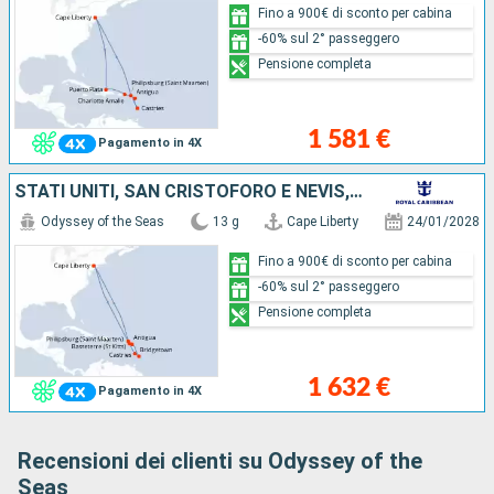
Fino a 900€ di sconto per cabina
-60% sul 2° passeggero
Pensione completa
1 581 €
Pagamento in 4X
STATI UNITI, SAN CRISTOFORO E NEVIS, ANTIGUA E BARBUDA, BARBADOS, SANTA LUCIA, SAINT MARTIN
Odyssey of the Seas
13 g
Cape Liberty
24/01/2028
Fino a 900€ di sconto per cabina
-60% sul 2° passeggero
Pensione completa
1 632 €
Pagamento in 4X
Recensioni dei clienti su Odyssey of the
Seas