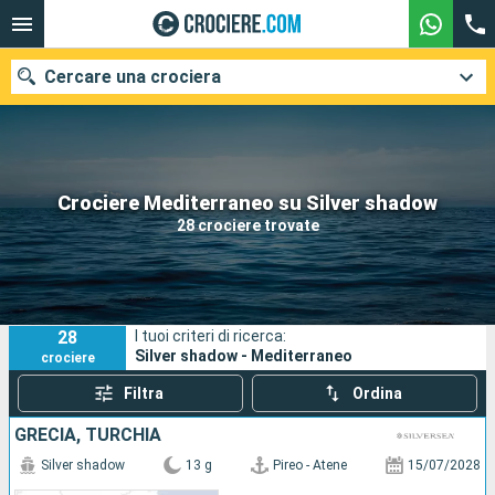
Cercare una crociera
Le nostre destinazioni
Crociere Mediterraneo su Silver shadow
28 crociere trovate
Mesi di partenza
Porti
Compagnie
28
I tuoi criteri di ricerca:
Ricerca
Silver shadow - Mediterraneo
crociere
Filtra
Ordina
GRECIA, TURCHIA
Silver shadow
13 g
Pireo - Atene
15/07/2028