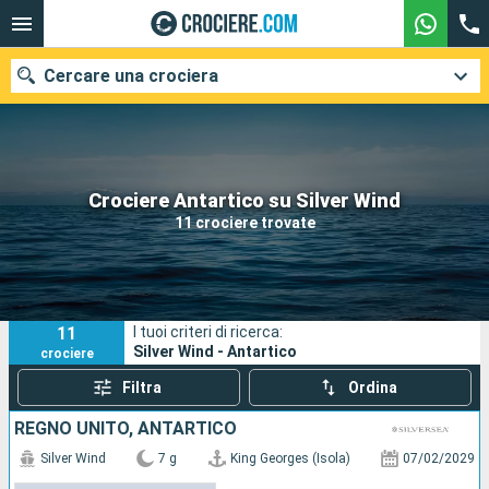
Cercare una crociera
Le nostre destinazioni
Crociere Antartico su Silver Wind
11 crociere trovate
Mesi di partenza
Porti
Compagnie
11
I tuoi criteri di ricerca:
Ricerca
Silver Wind - Antartico
crociere
Filtra
Ordina
REGNO UNITO, ANTARTICO
Silver Wind
7 g
King Georges (Isola)
07/02/2029