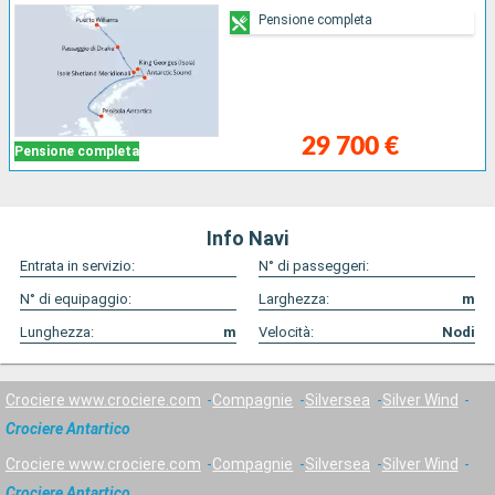
Pensione completa
29 700 €
Pensione completa
Info Navi
Entrata in servizio:
N° di passeggeri:
N° di equipaggio:
Larghezza:
m
Lunghezza:
m
Velocità:
Nodi
Crociere www.crociere.com
Compagnie
Silversea
Silver Wind
Crociere Antartico
Crociere www.crociere.com
Compagnie
Silversea
Silver Wind
Crociere Antartico