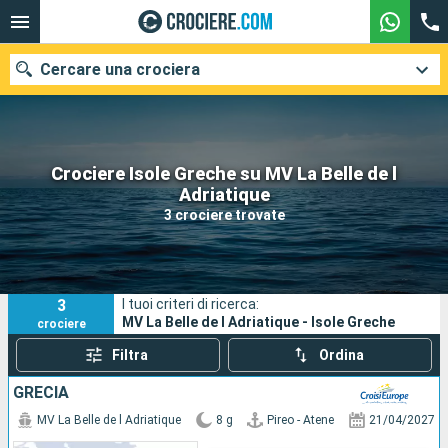
Cercare una crociera
Crociere Isole Greche su MV La Belle de l
Le nostre destinazioni
Adriatique
3 crociere trovate
Mesi di partenza
Porti
Compagnie
3
I tuoi criteri di ricerca:
Ricerca
MV La Belle de l Adriatique - Isole Greche
crociere
Filtra
Ordina
GRECIA
MV La Belle de l Adriatique
8 g
Pireo - Atene
21/04/2027