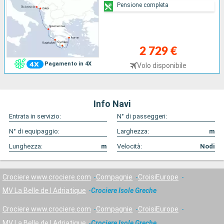
Pensione completa
2 729 €
Pagamento in 4X
Volo disponibile
Info Navi
Entrata in servizio:
N° di passeggeri:
N° di equipaggio:
Larghezza:
m
Lunghezza:
m
Velocità:
Nodi
Crociere www.crociere.com
Compagnie
CroisiEurope
MV La Belle de l Adriatique
Crociere Isole Greche
Crociere www.crociere.com
Compagnie
CroisiEurope
MV La Belle de l Adriatique
Crociere Isole Greche