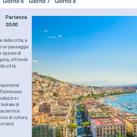
Giorno 6
Giorno 7
Giorno 8
Partenza
20:00
e della città, a
te un passaggio
e opzioni di
iata, offrendo
la città.
 imponente
, Patrimonio
alazzi e i
tedrale di
l'autentica
occo di cultura,
portanti