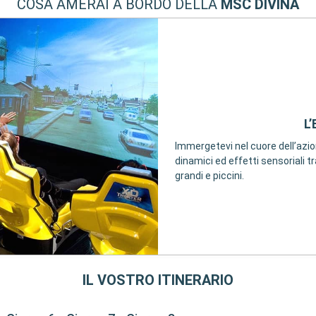
COSA AMERAI A BORDO DELLA
MSC DIVINA
L
Immergetevi nel cuore dell’azi
dinamici ed effetti sensoriali 
grandi e piccini.
IL VOSTRO ITINERARIO