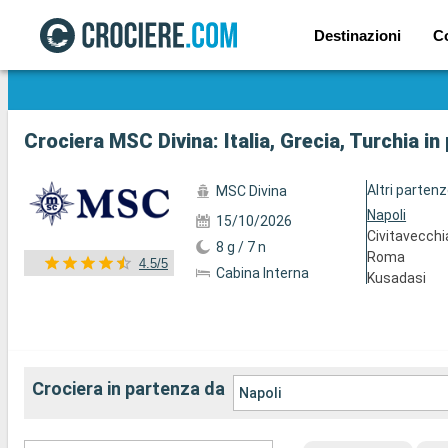
Destinazioni
C
Mostra le altre 141 foto
Crociera MSC Divina: Italia, Grecia, Turchia i
Altri parten
MSC Divina
Napoli
15/10/2026
Civitavecchi
8 g / 7 n
Roma
4.5/5
Cabina Interna
Kusadasi
Crociera in partenza da
Napoli