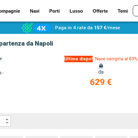
ompagnie
Navi
Porti
Lusso
Offerte
Temi
Paga in 4 rate da
157 €
/mese
n partenza da Napoli
ze
Ultime dispo!
Nave riempita al 83%
da
a -
629 €