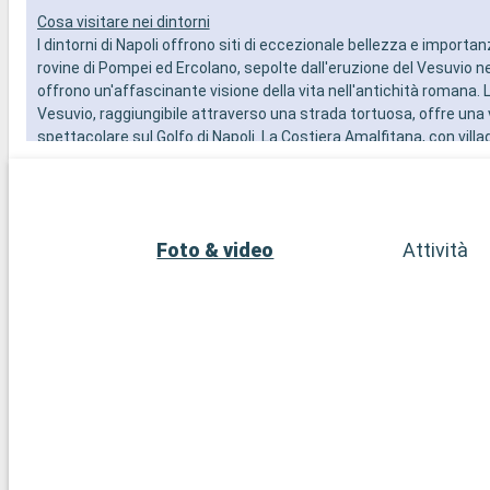
Cosa visitare nei dintorni
I dintorni di Napoli offrono siti di eccezionale bellezza e importan
rovine di Pompei ed Ercolano, sepolte dall'eruzione del Vesuvio nel
offrono un'affascinante visione della vita nell'antichità romana.
Vesuvio, raggiungibile attraverso una strada tortuosa, offre una 
spettacolare sul Golfo di Napoli. La Costiera Amalfitana, con villa
come Positano e Amalfi, è un paradiso per gli amanti degli spetta
paesaggi costieri. Per un'esperienza isolana, l'isola di Capri, a br
traghetto, è un must, con i suoi paesaggi mozzafiato e la famos
Azzurra.
Foto & video
Attività