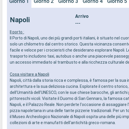
Giorno 1
Giorno 2
Giorno 3
Giorno 4
Giorno 5
Arrivo
Napoli
---
Il porto :
Il Porto di Napoli, uno dei più grandi porti italiani, è situato nel cuor
solo un chilometro dal centro storico. Questa vicinanza consen
facile e veloce per i crocieristi che desiderano esplorare Napoli. L
trasporto includono taxi, autobus o anche una piacevole passegg
un accesso immediato al trambusto e alla ricchezza culturale del
Cosa visitare a Napoli
Napoli, città dalla storia ricca e complessa, è famosa per la sua
architettura e la sua deliziosa cucina. Esplorate il centro storico
dell'Umanità dell'UNESCO, con le sue chiese barocche, gli antichi p
pittoreschi vicoli. Visitate il Duomo di San Gennaro, la famosa cat
Napoli, e il Palazzo Reale. Non perdete l'occasione di assaggiare 
pizza napoletana in una delle tante pizzerie tradizionali. Per un t
il Museo Archeologico Nazionale di Napoli ospita una delle più im
collezioni di arte e manufatti dell'antichità greco-romana.