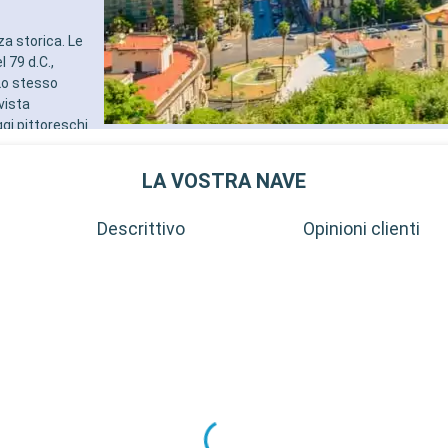
za storica. Le
 79 d.C.,
 Lo stesso
vista
ggi pittoreschi
colari
eve distanza in
LA VOSTRA NAVE
a Grotta
Descrittivo
Opinioni clienti