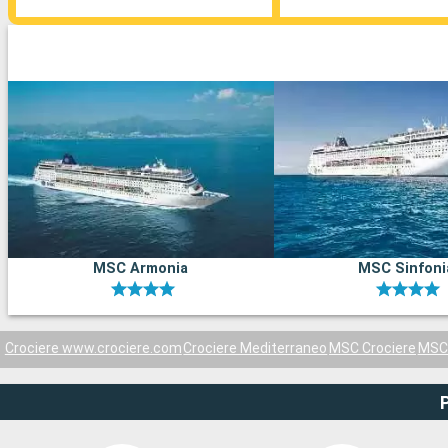
MSC Armonia
MSC Sinfoni
Crociere www.crociere.com
Crociere Mediterraneo
MSC Crociere
MSC 