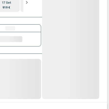
17 Set
24 Set
1 Ott
8 Ott
919 €
859 €
719 €
729 €