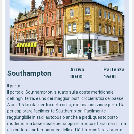
Arrivo
Partenza
Southampton
00:00
16:00
Il porto :
I
Il porto di Southampton, situato sulla costa meridionale
d
dell'Inghilterra, è uno dei maggiori porti crocieristici del paese.
a
A soli 1,5 km dal centro della città, è in una posizione perfetta
i
per esplorare facilmente Southampton. Facilmente
raggiungibile in taxi, autobus o anche a piedi, questo porto
moderno è la base ideale per scoprire la ricca storia marittima
e la cultura contemporanea della città. L'atmosfera vibrante