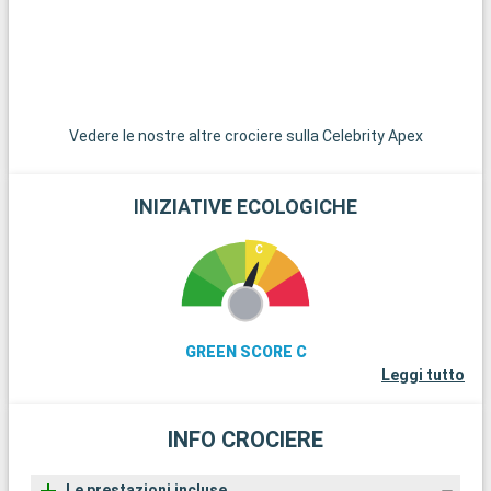
offre splendide spiagge e famose regate. Infine, gli
appassionati di storia possono esplorare i resti di Stonehenge,
a meno di un'ora di auto.
Vedere le nostre altre crociere sulla Celebrity Apex
INIZIATIVE ECOLOGICHE
GREEN SCORE C
Leggi tutto
INFO CROCIERE
Le prestazioni incluse