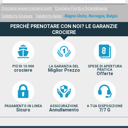
Crociere www.crociere.com
Crociere Fiordi e Scandinavia
Celebrity Cruises
Celebrity Apex
Regno Unito, Norvegia, Belgio
PERCHÈ PRENOTARE CON NOI? LE GARANZIE
CROCIERE
PIÙ DI 10 000
LA GARANZIA DEL
SPESE DI APERTURA
crociere
Miglior Prezzo
PRATICA
Offerte
PAGAMENTO IN LINEA
ASSICURAZIONE
A TUA DISPOSIZIONE
Sicuro
Annullamento
7/7 G