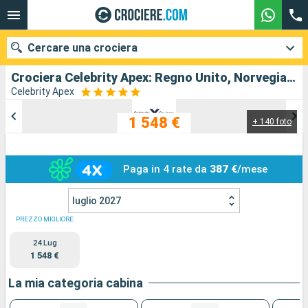
Cercare una crociera
Crociera Celebrity Apex: Regno Unito, Norvegia, Belgio in partenza da Southampton
Celebrity Apex
1 548 €
+ 140 foto
Le nostre destinazioni
Mesi di partenza
Paga in 4 rate da
387 €
/mese
Porti
Compagnie
luglio 2027
Ricerca
PREZZO MIGLIORE
24 Lug
1 548 €
La mia categoria cabina