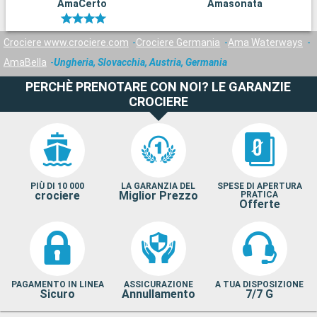
AmaCerto
Amasonata
Crociere www.crociere.com
Crociere Germania
Ama Waterways
AmaBella
Ungheria, Slovacchia, Austria, Germania
PERCHÈ PRENOTARE CON NOI? LE GARANZIE
CROCIERE
PIÙ DI 10 000
LA GARANZIA DEL
SPESE DI APERTURA
crociere
Miglior Prezzo
PRATICA
Offerte
PAGAMENTO IN LINEA
ASSICURAZIONE
A TUA DISPOSIZIONE
Sicuro
Annullamento
7/7 G