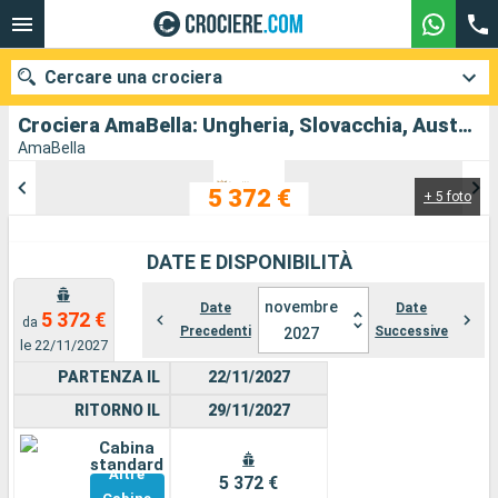
Cercare una crociera
Crociera AmaBella: Ungheria, Slovacchia, Austria, Germania in partenza da Budapest
AmaBella
5 372 €
+ 5 foto
Le nostre destinazioni
Mesi di partenza
DATE E DISPONIBILITÀ
Porti
Compagnie
novembre
Date
Date
5 372 €
da
Precedenti
Successive
2027
le 22/11/2027
Ricerca
PARTENZA IL
22/11/2027
RITORNO IL
29/11/2027
Cabina
standard
Altre
5 372 €