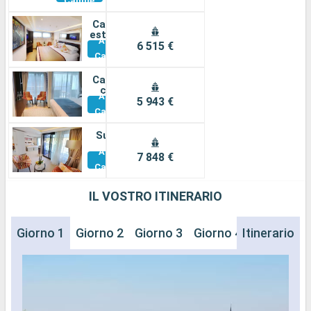
Cabine
Cabina
esterna
Altre
6 515 €
Cabine
Cabina
con
Altre
balcone
5 943 €
Cabine
Suite
Altre
7 848 €
Cabine
IL VOSTRO ITINERARIO
Giorno 1
Giorno 2
Giorno 3
Giorno 4
Itinerario
Giorno 5