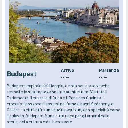
Arrivo
Partenza
Budapest
--:--
--:--
Budapest, capitale dell'Hongria, è nota per le sue vasche
B
termali e la sua impressionante architettura. Visitate il
m
Parlamento, il castello di Buda e il Pont des Chaînes. I
c
croceristi possono rilassarsi nei famosi bagni Széchenyi o
v
Gellért. La città offre una cucina squisita, con specialità come
s
il gulasch. Budapest è una città ricca per gli amanti della
u
storia, della cultura e del benessere.