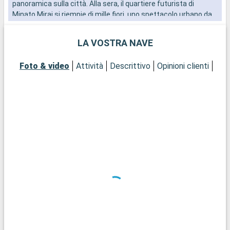
panoramica sulla città. Alla sera, il quartiere futurista di
Minato Mirai si riempie di mille fiori, uno spettacolo urbano da
non perdere.
LA VOSTRA NAVE
Foto & video
Attività
Descrittivo
Opinioni clienti
Pon