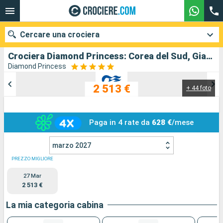
Cercare una crociera
Crociera Diamond Princess: Corea del Sud, Giappone in partenza da Yokohama
Diamond Princess
2 513 €
+ 44 foto
Le nostre destinazioni
Mesi di partenza
Paga in 4 rate da
628 €
/mese
Porti
Compagnie
marzo 2027
Ricerca
PREZZO MIGLIORE
27 Mar
2 513 €
La mia categoria cabina