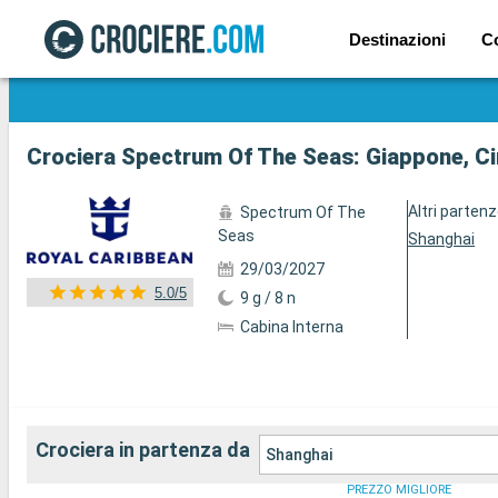
Destinazioni
C
Mostra le altre 53 foto
Crociera Spectrum Of The Seas: Giappone, Ci
Altri parten
Spectrum Of The
Seas
Shanghai
29/03/2027
5.0/5
9 g / 8 n
Cabina Interna
Crociera in partenza da
Shanghai
PREZZO MIGLIORE