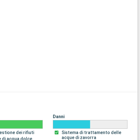
Danni
stione dei rifiuti
Sistema di trattamento delle
acque di zavorra
 di acqua dolce