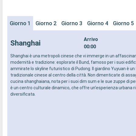
Giorno 1
Giorno 2
Giorno 3
Giorno 4
Giorno 5
Arrivo
Shanghai
00:00
Shanghai è una metropoli cinese che vi immerge in un affascinan
modernità e tradizione: esplorate il Bund, famoso per i suoi edifici 
ammirate lo skyline futuristico di Pudong. Il giardino Yuyuan è un
tradizionale cinese al centro della città. Non dimenticate di assa
cucina shanghaiana, nota per i suoi dim sum e le sue zuppe di p
è un centro culturale dinamico, che offre un'esperienza urbana r
diversificata.