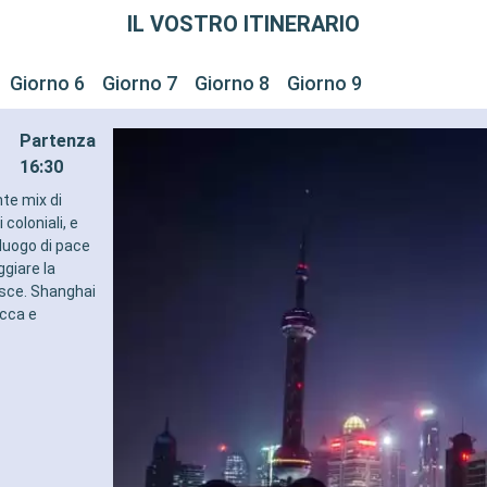
IL VOSTRO ITINERARIO
Giorno 6
Giorno 7
Giorno 8
Giorno 9
Partenza
16:30
te mix di
coloniali, e
 luogo di pace
ggiare la
esce. Shanghai
icca e