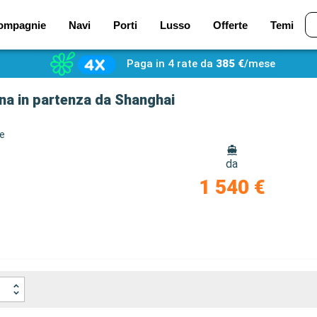
ompagnie
Navi
Porti
Lusso
Offerte
Temi
Paga in 4 rate da
385 €
/mese
na in partenza da Shanghai
ze
da
1 540 €