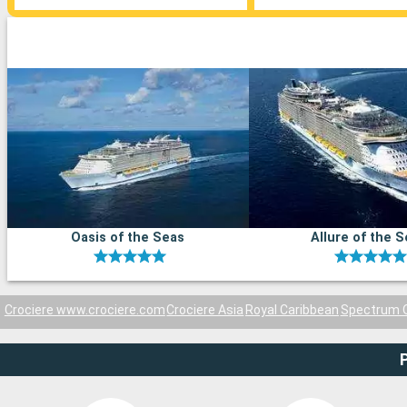
Oasis of the Seas
Allure of the 
Crociere www.crociere.com
Crociere Asia
Royal Caribbean
Spectrum 