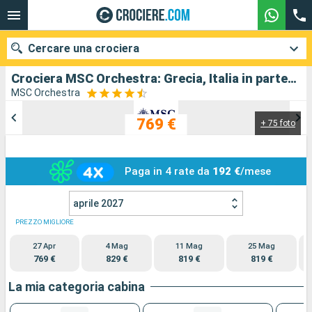
Cercare una crociera
Crociera MSC Orchestra: Grecia, Italia in partenza da Pireo - Atene
MSC Orchestra
769 €
+ 75 foto
Le nostre destinazioni
Mesi di partenza
Paga in 4 rate da
192 €
/mese
Porti
Compagnie
aprile 2027
Ricerca
PREZZO MIGLIORE
27 Apr
4 Mag
11 Mag
25 Mag
769 €
829 €
819 €
819 €
La mia categoria cabina