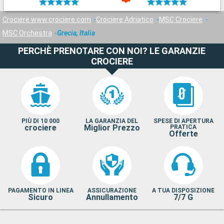
Crociere www.crociere.com
Crociere Adriatico
MSC Crociere
MSC Orchestra
Grecia, Italia
PERCHÈ PRENOTARE CON NOI? LE GARANZIE
CROCIERE
PIÙ DI 10 000
LA GARANZIA DEL
SPESE DI APERTURA
crociere
Miglior Prezzo
PRATICA
Offerte
PAGAMENTO IN LINEA
ASSICURAZIONE
A TUA DISPOSIZIONE
Sicuro
Annullamento
7/7 G