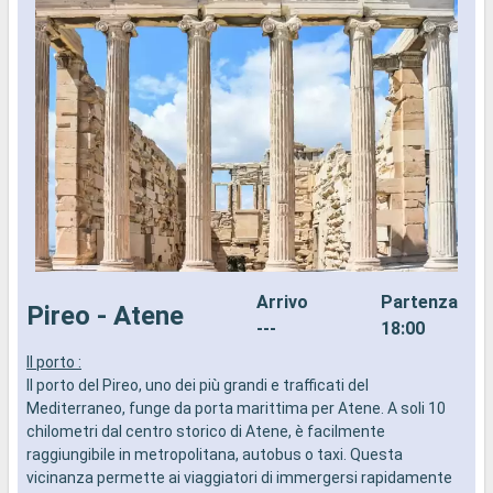
Arrivo
Partenza
Pireo - Atene
---
18:00
Il porto :
I
Il porto del Pireo, uno dei più grandi e trafficati del
I
Mediterraneo, funge da porta marittima per Atene. A soli 10
c
chilometri dal centro storico di Atene, è facilmente
c
raggiungibile in metropolitana, autobus o taxi. Questa
v
vicinanza permette ai viaggiatori di immergersi rapidamente
a