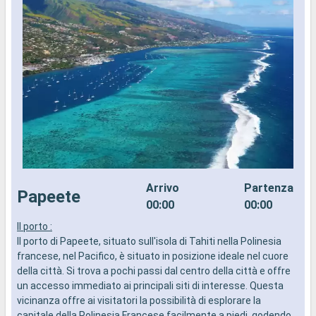
Arrivo
Partenza
Papeete
00:00
00:00
Il porto :
M
Il porto di Papeete, situato sull'isola di Tahiti nella Polinesia
f
francese, nel Pacifico, è situato in posizione ideale nel cuore
m
della città. Si trova a pochi passi dal centro della città e offre
t
un accesso immediato ai principali siti di interesse. Questa
d
vicinanza offre ai visitatori la possibilità di esplorare la
e
capitale della Polinesia Francese facilmente a piedi, godendo
A