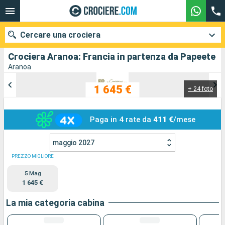
Cercare una crociera
Crociera Aranoa: Francia in partenza da Papeete
Aranoa
1 645 €
+ 24 foto
Le nostre destinazioni
Mesi di partenza
Paga in 4 rate da
411 €
/mese
Porti
Compagnie
maggio 2027
PREZZO MIGLIORE
Ricerca
5 Mag
1 645 €
La mia categoria cabina