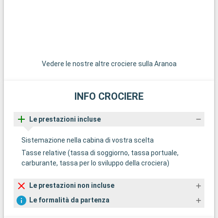
de la Pointe des Pêcheurs è un'oasi di pace. Infine,
un'escursione all'isola di Moorea, a breve distanza in
traghetto, offre una fuga in un ambiente paradisiaco con le
sue superbe montagne maestose e le lagune cristalline.
Vedere le nostre altre crociere sulla Aranoa
INFO CROCIERE
Le prestazioni incluse
Sistemazione nella cabina di vostra scelta
Tasse relative (tassa di soggiorno, tassa portuale,
carburante, tassa per lo sviluppo della crociera)
Le prestazioni non incluse
Le formalità da partenza