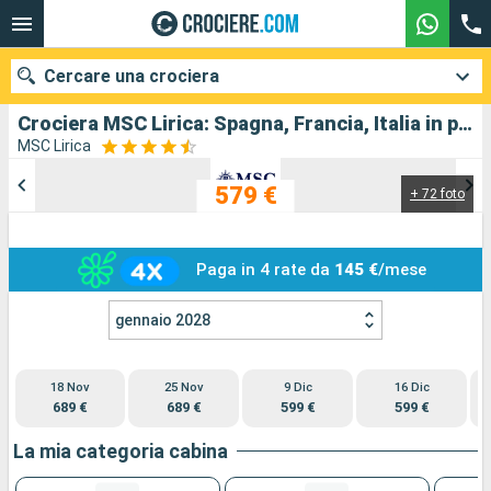
Cercare una crociera
Crociera MSC Lirica: Spagna, Francia, Italia in partenza da Civitavecchia - Roma
MSC Lirica
579 €
+ 72 foto
Le nostre destinazioni
Mesi di partenza
Paga in 4 rate da
145 €
/mese
Porti
Compagnie
gennaio 2028
Ricerca
18 Nov
25 Nov
9 Dic
16 Dic
689 €
689 €
599 €
599 €
La mia categoria cabina