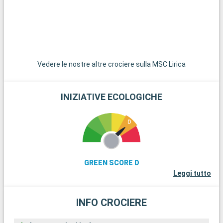
Roma, l'area di Civitavecchia offre altre destinazioni
interessanti. La città di Tarquinia, famosa per le sue tombe
etrusche e il suo museo archeologico, è un'affascinante fuga
culturale. I giardini di Villa Farnese a Caprarola, capolavoro del
Rinascimento, offrono uno spaccato del design dei giardini
italiani.
Vedere le nostre altre crociere sulla MSC Lirica
INIZIATIVE ECOLOGICHE
GREEN SCORE D
Leggi tutto
INFO CROCIERE