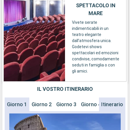
SPETTACOLO IN
MARE
Vivete serate
indimenticabili in un
teatro elegante
dall’atmosfera unica.
Godetevi shows
spettacolari ed emozioni
condivise, comodamente
seduti in famiglia o con
gli amici.
IL VOSTRO ITINERARIO
Giorno 1
Giorno 2
Giorno 3
Giorno 4
Itinerario
Giorno 5