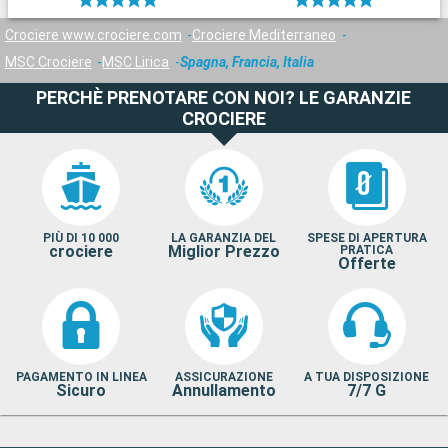
Crociere www.crociere.com
Crociere Mediterraneo
MSC Crociere
MSC Lirica
Spagna, Francia, Italia
PERCHÈ PRENOTARE CON NOI? LE GARANZIE
CROCIERE
PIÙ DI 10 000
LA GARANZIA DEL
SPESE DI APERTURA
crociere
Miglior Prezzo
PRATICA
Offerte
PAGAMENTO IN LINEA
ASSICURAZIONE
A TUA DISPOSIZIONE
Sicuro
Annullamento
7/7 G