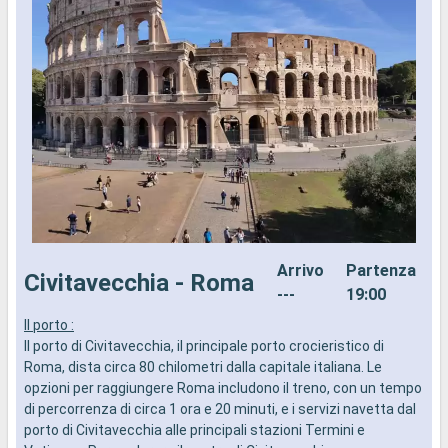
Arrivo
Partenza
Civitavecchia - Roma
---
19:00
Il porto :
I
Il porto di Civitavecchia, il principale porto crocieristico di
d
Roma, dista circa 80 chilometri dalla capitale italiana. Le
a
opzioni per raggiungere Roma includono il treno, con un tempo
i
di percorrenza di circa 1 ora e 20 minuti, e i servizi navetta dal
porto di Civitavecchia alle principali stazioni Termini e