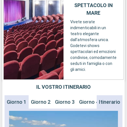
SPETTACOLO IN
MARE
Vivete serate
indimenticabili in un
teatro elegante
dall’atmosfera unica.
Godetevi shows
spettacolari ed emozioni
condivise, comodamente
seduti in famiglia o con
gli amici.
IL VOSTRO ITINERARIO
Giorno 1
Giorno 2
Giorno 3
Giorno 4
Itinerario
Giorno 5