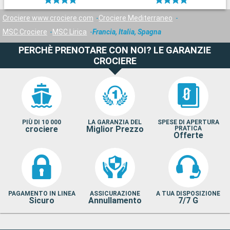
Crociere www.crociere.com
Crociere Mediterraneo
MSC Crociere
MSC Lirica
Francia, Italia, Spagna
PERCHÈ PRENOTARE CON NOI? LE GARANZIE
CROCIERE
PIÙ DI 10 000
LA GARANZIA DEL
SPESE DI APERTURA
crociere
Miglior Prezzo
PRATICA
Offerte
PAGAMENTO IN LINEA
ASSICURAZIONE
A TUA DISPOSIZIONE
Sicuro
Annullamento
7/7 G