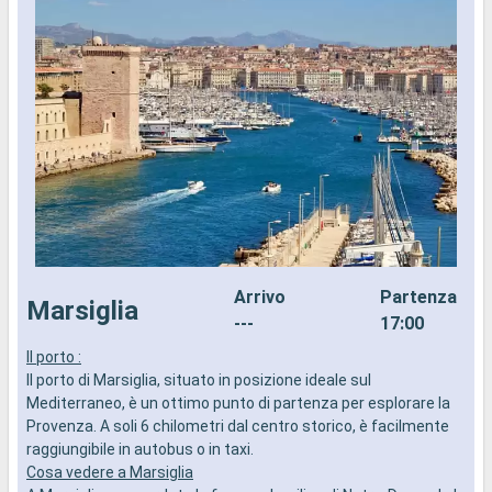
Arrivo
Partenza
Marsiglia
---
17:00
Il porto :
I
Il porto di Marsiglia, situato in posizione ideale sul
I
Mediterraneo, è un ottimo punto di partenza per esplorare la
o
Provenza. A soli 6 chilometri dal centro storico, è facilmente
è
raggiungibile in autobus o in taxi.
G
Cosa vedere a Marsiglia
d