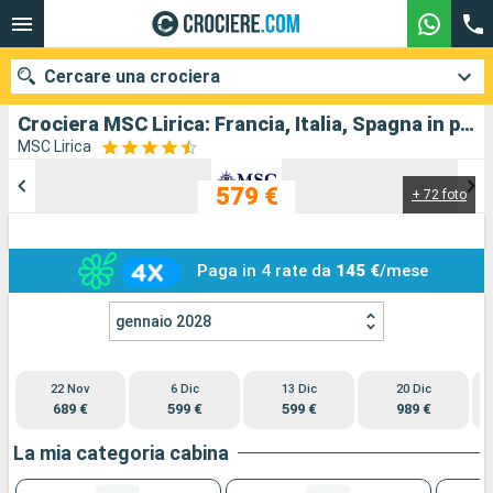
Cercare una crociera
Crociera MSC Lirica: Francia, Italia, Spagna in partenza da Marsiglia
MSC Lirica
579 €
+ 72 foto
Le nostre destinazioni
Mesi di partenza
Paga in 4 rate da
145 €
/mese
Porti
Compagnie
gennaio 2028
Ricerca
22 Nov
6 Dic
13 Dic
20 Dic
689 €
599 €
599 €
989 €
La mia categoria cabina