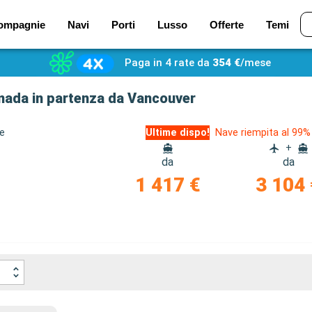
ompagnie
Navi
Porti
Lusso
Offerte
Temi
Paga in 4 rate da
354 €
/mese
anada in partenza da Vancouver
ze
Ultime dispo!
Nave riempita al 99%
+
da
da
1 417 €
3 104 