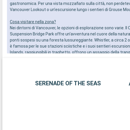
gastronomica. Per una vista mozzafiato sulla città, non perdetevi
Vancouver Lookout o un'escursione lungo i sentieri di Grouse Mo
Cosa visitare nella zona?
Nei dintorni di Vancouver, le opzioni di esplorazione sono varie. Il 
Suspension Bridge Park offre un'avventura nel cuore della natura,
ponti sospesi su una foresta lussureggiante. Whistler, a circa 2 o
è famosa per le sue stazioni sciistiche e i suoi sentieri escursioni
Islands, raggiungibili in traghetto, offrono un assaggio della tranqu
costiera con le loro comunità artistiche e i loro paesaggi pittoresch
panoramica Sea-to-Sky Highway, che conduce a Squamish e Whist
viste spettacolari sui fiordi, sulle montagne e sull'oceano.
SERENADE OF THE SEAS