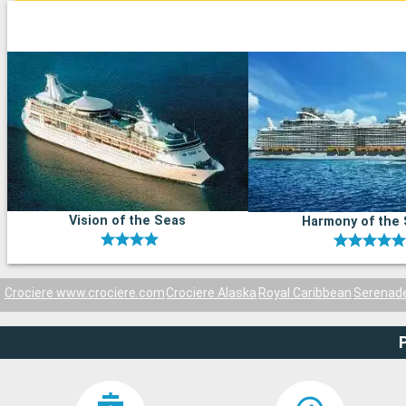
Vision of the Seas
Harmony of the
Crociere www.crociere.com
Crociere Alaska
Royal Caribbean
Serenade