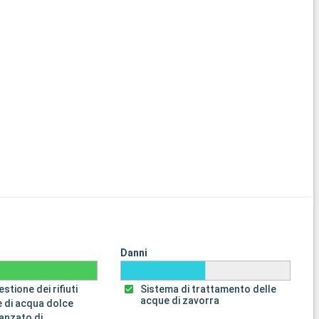
Danni
stione dei rifiuti
Sistema di trattamento delle
acque di zavorra
 di acqua dolce
anzato di