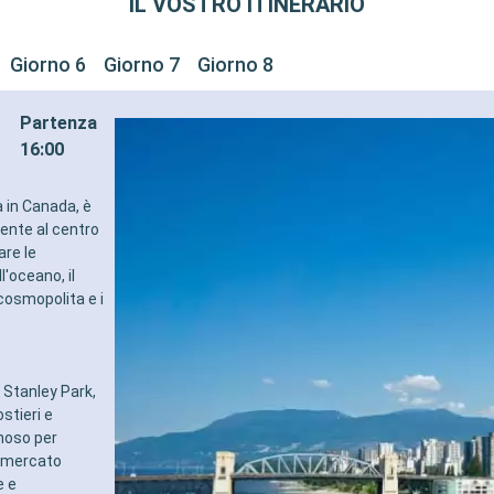
IL VOSTRO ITINERARIO
Giorno 6
Giorno 7
Giorno 8
Partenza
16:00
a in Canada, è
cente al centro
are le
'oceano, il
cosmopolita e i
 Stanley Park,
stieri e
amoso per
uo mercato
e e