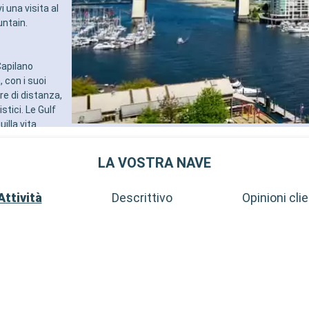
 una visita al
untain.
Capilano
 con i suoi
re di distanza,
stici. Le Gulf
illa vita
i. Infine, la
ler, offre
LA VOSTRA NAVE
Attività
Descrittivo
Opinioni clie