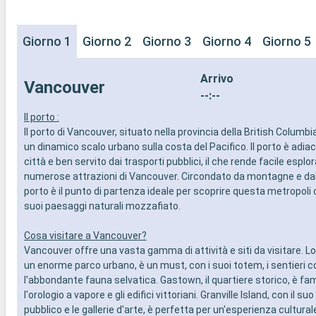
Giorno 1
Giorno 2
Giorno 3
Giorno 4
Giorno 5
Arrivo
Vancouver
--:--
Il porto :
Il porto di Vancouver, situato nella provincia della British Columbi
un dinamico scalo urbano sulla costa del Pacifico. Il porto è adia
città e ben servito dai trasporti pubblici, il che rende facile esplor
numerose attrazioni di Vancouver. Circondato da montagne e dall
porto è il punto di partenza ideale per scoprire questa metropoli 
suoi paesaggi naturali mozzafiato.
Cosa visitare a Vancouver?
Vancouver offre una vasta gamma di attività e siti da visitare. Lo
un enorme parco urbano, è un must, con i suoi totem, i sentieri co
l'abbondante fauna selvatica. Gastown, il quartiere storico, è f
l'orologio a vapore e gli edifici vittoriani. Granville Island, con il s
pubblico e le gallerie d'arte, è perfetta per un'esperienza cultural