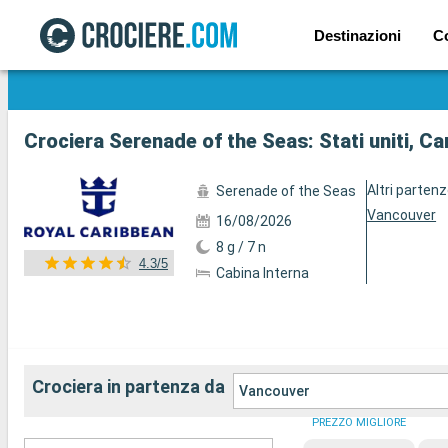
Destinazioni
C
Mostra le altre 36 foto
Crociera Serenade of the Seas: Stati uniti, C
Altri parten
Serenade of the Seas
Vancouver
16/08/2026
8 g / 7 n
4.3/5
Cabina Interna
Crociera in partenza da
Vancouver
PREZZO MIGLIORE