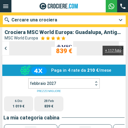
Cercare una crociera
Crociera MSC World Europa: Guadalupa, Antigua e Barbuda, Saint Martin, San Cristoforo e Nevis, Dominica, Martinica in partenza da Pointe a pitre(Guadalupa)
MSC World Europa
839 €
+ 117 foto
Le nostre destinazioni
Mesi di partenza
Paga in 4 rate da
210 €
/mese
Porti
Compagnie
febbraio 2027
Ricerca
PREZZO MIGLIORE
6 Dic
28 Feb
1 019 €
839 €
La mia categoria cabina