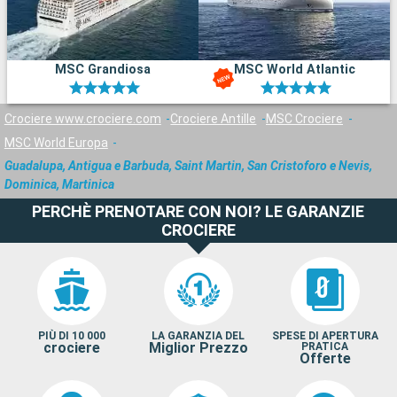
MSC Grandiosa
MSC World Atlantic
Crociere www.crociere.com
Crociere Antille
MSC Crociere
MSC World Europa
Guadalupa, Antigua e Barbuda, Saint Martin, San Cristoforo e Nevis,
Dominica, Martinica
PERCHÈ PRENOTARE CON NOI? LE GARANZIE
CROCIERE
PIÙ DI 10 000
LA GARANZIA DEL
SPESE DI APERTURA
crociere
Miglior Prezzo
PRATICA
Offerte