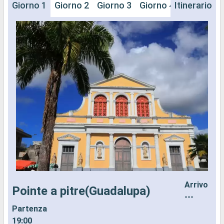
Giorno 1
Giorno 2
Giorno 3
Giorno 4
Itinerario
Giorno 5
Arrivo
Pointe a pitre(Guadalupa)
---
Partenza
S
19:00
P