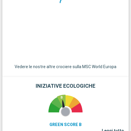
foresta tropicale, sono da non perdere. La spiaggia di Gosier è
un luogo idilliaco per rilassarsi e godersi le acque turchesi. Per
un'immersione nella natura, il Parco Nazionale della Guadalupa,
con i suoi sentieri escursionistici e la sua ricca biodiversità, è
la fuga perfetta. Gli appassionati di storia possono esplorare
le rovine di Fort Fleur d'Épée.
Vedere le nostre altre crociere sulla MSC World Europa
INIZIATIVE ECOLOGICHE
GREEN SCORE B
Leggi tutto