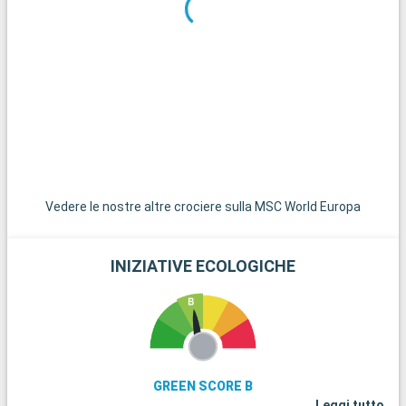
foresta tropicale, sono da non perdere. La spiaggia di Gosier è
un luogo idilliaco per rilassarsi e godersi le acque turchesi. Per
un'immersione nella natura, il Parco Nazionale della Guadalupa,
con i suoi sentieri escursionistici e la sua ricca biodiversità, è
la fuga perfetta. Gli appassionati di storia possono esplorare
le rovine di Fort Fleur d'Épée.
Vedere le nostre altre crociere sulla MSC World Europa
INIZIATIVE ECOLOGICHE
GREEN SCORE B
Leggi tutto