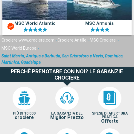
MSC World Atlantic
MSC Armonia
Crociere www.crociere.com
Crociere Antille
MSC Crociere
MSC World Europa
Saint Martin, Antigua e Barbuda, San Cristoforo e Nevis, Dominica,
Martinica, Guadalupa
PERCHÈ PRENOTARE CON NOI? LE GARANZIE
CROCIERE
PIÙ DI 10 000
LA GARANZIA DEL
SPESE DI APERTURA
crociere
Miglior Prezzo
PRATICA
Offerte