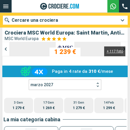
Cercare una crociera
Crociera MSC World Europa: Saint Martin, Antigua e Barbuda, San Cristoforo e Nevis, Dominica, Martinica, Guadalupa in partenza da Pointe a pitre(Guadalupa)
MSC World Europa
1 239 €
+ 117 foto
Le nostre destinazioni
Mesi di partenza
Paga in 4 rate da
310 €
/mese
Porti
Compagnie
marzo 2027
Ricerca
P
3 Gen
17 Gen
31 Gen
14 Feb
1 279 €
1 269 €
1 279 €
1 299 €
La mia categoria cabina