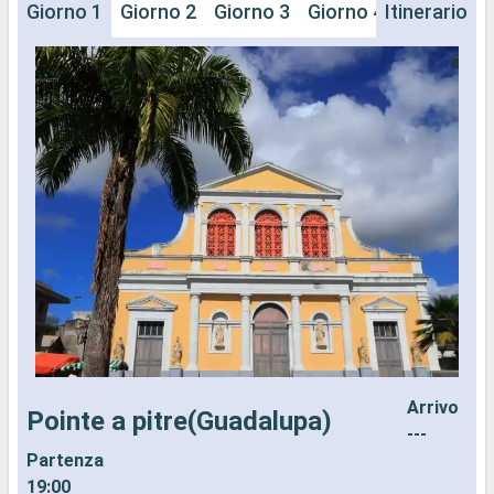
Giorno 1
Giorno 2
Giorno 3
Giorno 4
Itinerario
Giorno 5
Arrivo
Pointe a pitre(Guadalupa)
---
Partenza
I
19:00
d