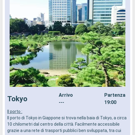
Arrivo
Partenza
Tokyo
---
19:00
Il porto :
I
Il porto di Tokyo in Giappone si trova nella baia di Tokyo, a circa
d
10 chilometri dal centro della città. Facilmente accessibile
a
grazie a una rete di trasporti pubblici ben sviluppata, tra cui
i