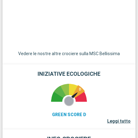
Monte Fuji. Kamakura, a circa 50 chilometri di distanza, offre
una grande fuga con il suo grande Buddha e le sue spiagge.
Queste destinazioni nei dintorni di Tokyo vi permettono di
scoprire un Giappone più tranquillo e tradizionale.
Vedere le nostre altre crociere sulla MSC Bellissima
INIZIATIVE ECOLOGICHE
GREEN SCORE D
Leggi tutto