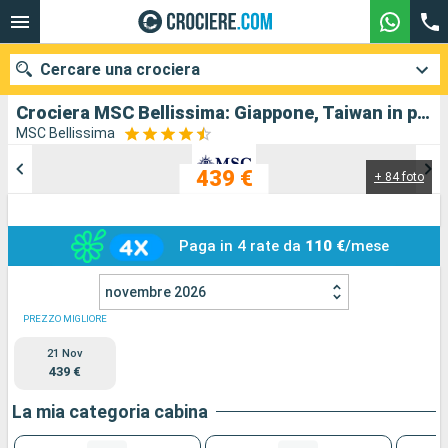
Cercare una crociera
Crociera MSC Bellissima: Giappone, Taiwan in partenza da Tokyo
MSC Bellissima
439 €
+ 84 foto
Le nostre destinazioni
Mesi di partenza
Paga in 4 rate da
110 €
/mese
Porti
Compagnie
novembre 2026
Ricerca
PREZZO MIGLIORE
21 Nov
439 €
La mia categoria cabina