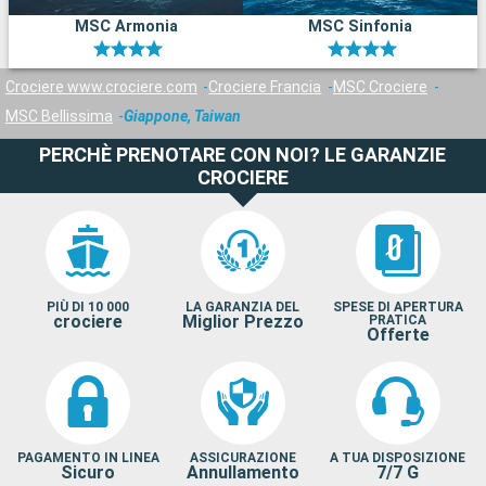
MSC Armonia
MSC Sinfonia
Crociere www.crociere.com
Crociere Francia
MSC Crociere
MSC Bellissima
Giappone, Taiwan
PERCHÈ PRENOTARE CON NOI? LE GARANZIE
CROCIERE
PIÙ DI 10 000
LA GARANZIA DEL
SPESE DI APERTURA
crociere
Miglior Prezzo
PRATICA
Offerte
PAGAMENTO IN LINEA
ASSICURAZIONE
A TUA DISPOSIZIONE
Sicuro
Annullamento
7/7 G