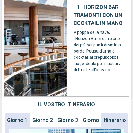
1- HORIZON BAR
TRAMONTI CON UN
COCKTAIL IN MANO
A poppa della nave,
l'Horizon Bar vi offre uno
dei più bei punti di vista a
bordo. Pausa diurna o
cocktail al crepuscolo: il
luogo ideale per rilassarvi
di fronte all'oceano.
IL VOSTRO ITINERARIO
Giorno 1
Giorno 2
Giorno 3
Giorno 4
Itinerario
Giorno 5