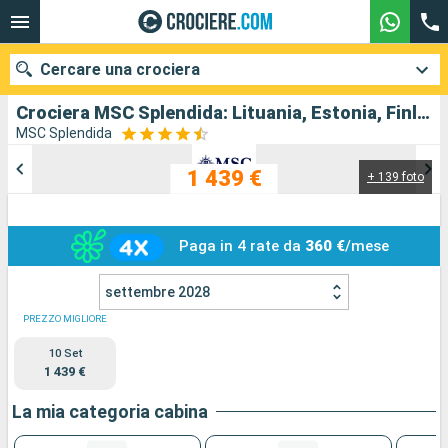
Cercare una crociera
Crociera MSC Splendida: Lituania, Estonia, Finlandia, Svezia, Danimarca, Germania in partenza da Warnemunde
MSC Splendida
1 439 €
+ 139 foto
Le nostre destinazioni
Mesi di partenza
Paga in 4 rate da
360 €
/mese
Porti
Compagnie
settembre 2028
Ricerca
PREZZO MIGLIORE
10 Set
1 439 €
La mia categoria cabina