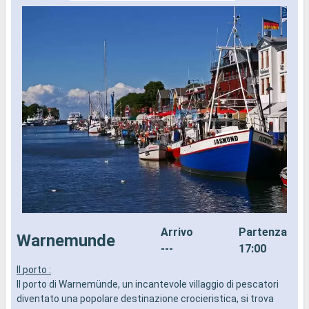
Arrivo
Partenza
Warnemunde
---
17:00
Il porto :
I
Il porto di Warnemünde, un incantevole villaggio di pescatori
d
diventato una popolare destinazione crocieristica, si trova
a