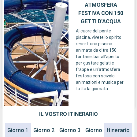
ATMOSFERA
FESTIVA CON 150
GETTI D’ACQUA
Al cuore del ponte
piscina, vivete lo spirito
resort: una piscina
animata da oltre 150
fontane, bar all’aperto
per gustare gelati e
frappé e un’atmosfera
festosa con scivolo,
animazioni e musica per
tutta la giornata.
IL VOSTRO ITINERARIO
Giorno 1
Giorno 2
Giorno 3
Giorno 4
Itinerario
Giorno 5