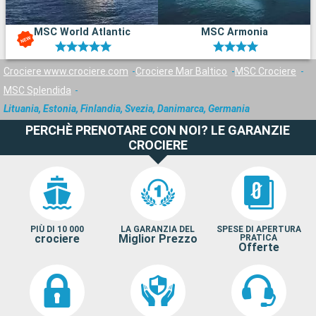
MSC World Atlantic
MSC Armonia
Crociere www.crociere.com
Crociere Mar Baltico
MSC Crociere
MSC Splendida
Lituania, Estonia, Finlandia, Svezia, Danimarca, Germania
PERCHÈ PRENOTARE CON NOI? LE GARANZIE
CROCIERE
PIÙ DI 10 000
LA GARANZIA DEL
SPESE DI APERTURA
crociere
Miglior Prezzo
PRATICA
Offerte