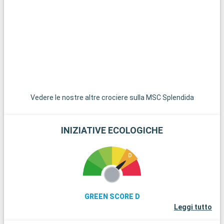
è famosa per la sua architettura medievale e la sua storica
università. Per un'immersione nella natura, il Parco Nazionale
della Laguna di Vorpommern offre magnifici paesaggi lagunari
ed è ideale per il birdwatching. L'affascinante città di Bad
Doberan, con la sua chiesa gotica e il famoso treno a vapore
Molli, è un'ottima gita di un giorno. Infine, la città di Schwerin,
con il suo magnifico castello sul lago, è un must per gli amanti
della storia e dell'architettura.
Vedere le nostre altre crociere sulla MSC Splendida
INIZIATIVE ECOLOGICHE
GREEN SCORE D
Leggi tutto