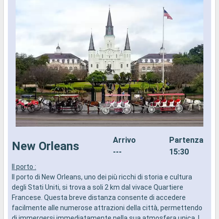
Arrivo
Partenza
New Orleans
---
15:30
Il porto :
I
Il porto di New Orleans, uno dei più ricchi di storia e cultura
d
degli Stati Uniti, si trova a soli 2 km dal vivace Quartiere
a
Francese. Questa breve distanza consente di accedere
i
facilmente alle numerose attrazioni della città, permettendo
di immergersi immediatamente nella sua atmosfera unica. I