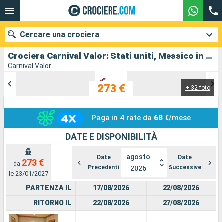
Cercare una crociera
Crociera Carnival Valor: Stati uniti, Messico in partenza da New Orleans
Carnival Valor
273 €
+ 32 foto
Le nostre destinazioni
Mesi di partenza
Paga in 4 rate da
68 €
/mese
Porti
Compagnie
DATE E DISPONIBILITÀ
agosto
Ricerca
Date
Date
273 €
da
Precedenti
Successive
2026
le 23/01/2027
PARTENZA IL
17/08/2026
22/08/2026
RITORNO IL
22/08/2026
27/08/2026