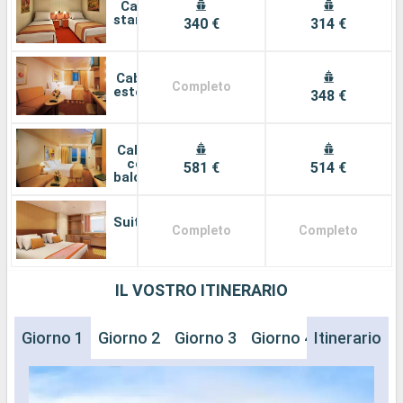
Cabina
standard
340 €
314 €
Cabina
Completo
esterna
348 €
Cabina
con
581 €
514 €
balcone
Suite
Completo
Completo
IL VOSTRO ITINERARIO
Giorno 1
Giorno 2
Giorno 3
Giorno 4
Itinerario
Giorno 5