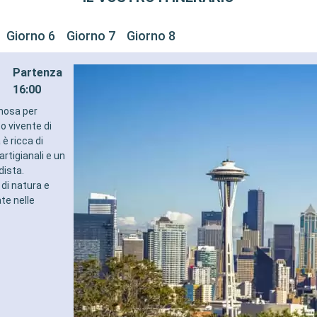
Giorno 6
Giorno 7
Giorno 8
Partenza
16:00
amosa per
o vivente di
è ricca di
rtigianali e un
dista.
di natura e
te nelle