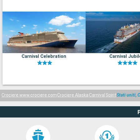
Carnival Celebration
Carnival Jubi
Crociere www.crociere.com
Crociere Alaska
Carnival
Spirit
Stati uniti,