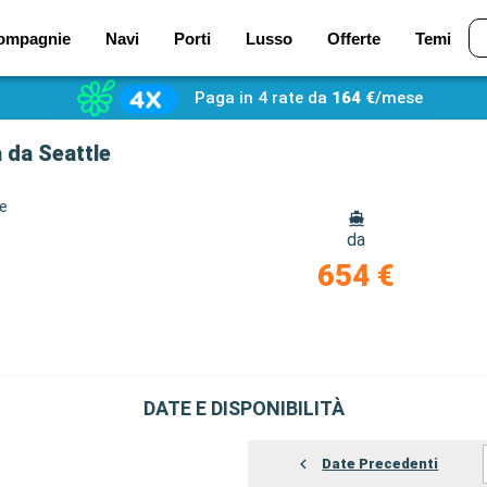
ompagnie
Navi
Porti
Lusso
Offerte
Temi
Paga in 4 rate da
164 €
/mese
a da Seattle
ze
da
654 €
DATE E DISPONIBILITÀ
Date Precedenti