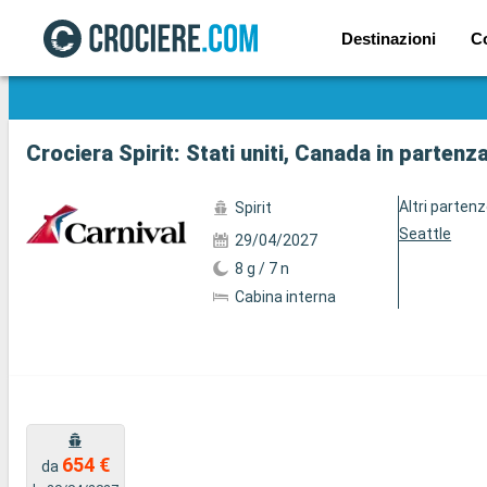
Destinazioni
C
Mostra le altre 32 foto
Crociera Spirit: Stati uniti, Canada in partenz
Altri parten
Spirit
Seattle
29/04/2027
8 g / 7 n
Cabina interna
654 €
da